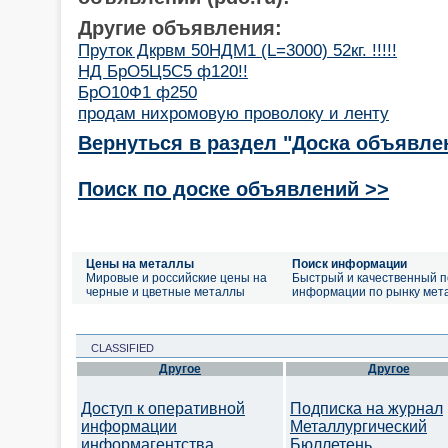
Другие объявления:
Пруток Дкрвм 50НДМ1 (L=3000) 52кг. !!!!!
НД БрО5Ц5С5 ф120!!
БрО10Ф1 ф250
продам нихромовую проволоку и ленту
Вернуться в раздел "Доска объявле
Поиск по доске объявлений >>
Цены на металлы
Поиск информации
Мировые и российские цены на
Быстрый и качественный п
черные и цветные металлы
информации по рынку мет
CLASSIFIED
Другое
Другое
Доступ к оперативной
Подписка на журнал
информации
Металлургический
информагентства
Бюллетень