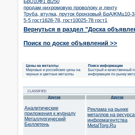
БрО10Ф1 ф250
продам нихромовую проволоку и ленту
Труба, втулка, пруток бронзовый БрАЖМц10-3
5-5 гост1628-78, гост10025-78 гост1
Вернуться в раздел "Доска объявле
Поиск по доске объявлений >>
Цены на металлы
Поиск информации
Мировые и российские цены на
Быстрый и качественный п
черные и цветные металлы
информации по рынку мет
CLASSIFIED
Другое
Другое
Аналитические
Реклама на рынке
приложения к журналу
металлов на ресурса
Металлургический
информагентства
Бюллетень
MetalTorg.Ru