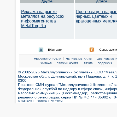
Другое
Другое
Реклама на рынке
Прогнозы цен на ры
металлов на ресурсах
черных, цветных и
информагентства
драгоценных металл
MetalTorg.Ru
ВКонтакте
Одноклассни
|
|
МЕТАЛЛОТОРГОВЛЯ
ЧЕРНЫЕ МЕТАЛЛЫ
ЦВЕТНЫЕ МЕТ
|
|
|
|
ЖУРНАЛ
СВЕЖИЙ НОМЕР
АРХИВ
ПОДПИСКА
© 2002-2026 Металлургический бюллетень, ООО "Металлт
Московская обл., г. Долгопрудный, пр-т Пацаева, д. 7, к. 1
0300
Печатное СМИ журнал "Металлургический бюллетень" з
Федеральной службой по надзору в сфере связи, инфор
массовых коммуникаций (Роскомнадзор), регистрационн
решения о регистрации:
серия ПИ № ФС 77 - 85902 от 04
О журнале |
Реклама |
Контакты