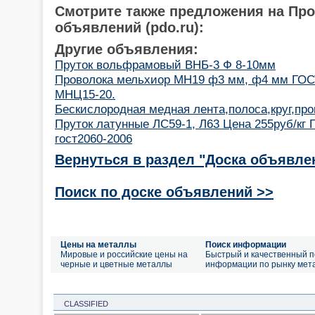
Смотрите также предложения на Пр
объявлений (pdo.ru):
Другие объявления:
Пруток вольфрамовый ВНБ-3 Ф 8-10мм
Проволока мельхиор МН19 ф3 мм, ф4 мм ГОСТ
МНЦ15-20.
Бескислородная медная лента,полоса,круг,про
Пруток латунные ЛС59-1, Л63 Цена 255руб/кг 
гост2060-2006
Вернуться в раздел "Доска объявле
Поиск по доске объявлений >>
Цены на металлы
Поиск информации
Мировые и российские цены на
Быстрый и качественный п
черные и цветные металлы
информации по рынку мет
CLASSIFIED