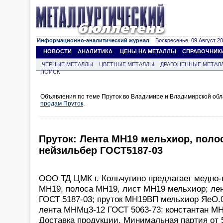
Информационно-аналитический журнал
Воскресенье, 09 Август 202
НОВОСТИ
АНАЛИТИКА
ЦЕНЫ НА МЕТАЛЛЫ
СПРАВОЧНИК
ЧЕРНЫЕ МЕТАЛЛЫ
ЦВЕТНЫЕ МЕТАЛЛЫ
ДРАГОЦЕННЫЕ МЕТАЛ
ПОИСК
Объявления по теме Пруток во Владимире и Владимирской обл
продам Пруток
.
Пруток: Лента МН19 мельхиор, поло
нейзильбер ГОСТ5187-03
ООО ТД ЦМК г. Кольчугино предлагает медно-
МН19, полоса МН19, лист МН19 мельхиор; ле
ГОСТ 5187-03; пруток МН19ВП мельхиор ЯеО.
лента МНМц3-12 ГОСТ 5063-73; константан МН
Доставка продукции. Минимальная партия от 5