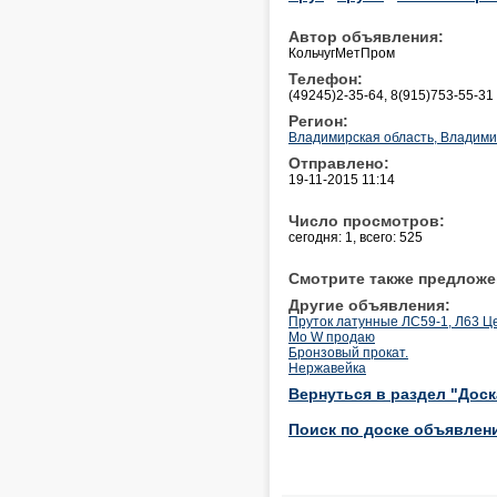
Автор объявления:
КольчугМетПром
Телефон:
(49245)2-35-64, 8(915)753-55-31
Регион:
Владимирская область, Владим
Отправлено:
19-11-2015 11:14
Число просмотров:
сегодня: 1, всего: 525
Смотрите также предложе
Другие объявления:
Пруток латунные ЛС59-1, Л63 Це
Mo W продаю
Бронзовый прокат.
Нержавейка
Вернуться в раздел "Дос
Поиск по доске объявлен