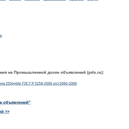
ир
ния на Промышленной доске объявлений (pdo.ru):
на 255руб/кг ГОСТ Р 5259-2006 гост2060-2006
ка объявлений"
ий >>