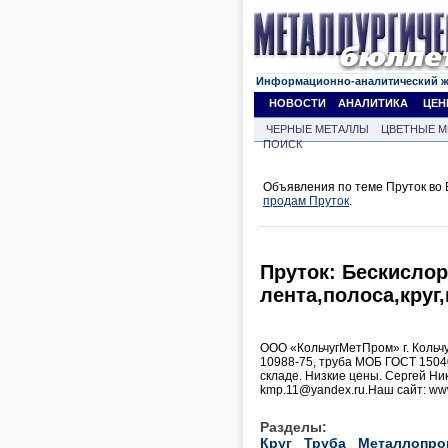
Информационно-аналитический 
НОВОСТИ
АНАЛИТИКА
ЦЕН
ЧЕРНЫЕ МЕТАЛЛЫ
ЦВЕТНЫЕ М
ПОИСК
Объявления по теме Пруток во 
продам Пруток
.
Пруток: Бескисло
лента,полоса,круг
ООО «КольчугМетПром» г. Кольч
10988-75, труба МОБ ГОСТ 15040
складе. Низкие цены. Сергей Нико
kmp.11@yandex.ru.Наш сайт: ww
Разделы:
Круг
Труба
Металлопро