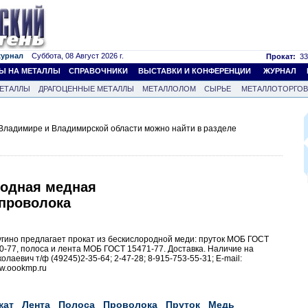
журнал
Суббота, 08 Август 2026 г.
Прокат:
33
Ы НА МЕТАЛЛЫ
СПРАВОЧНИКИ
ВЫСТАВКИ И КОНФЕРЕНЦИИ
ЖУРНАЛ
ЕТАЛЛЫ
ДРАГОЦЕННЫЕ МЕТАЛЛЫ
МЕТАЛЛОЛОМ
СЫРЬЕ
МЕТАЛЛОТОРГО
Владимире и Владимирской области можно найти в разделе
родная медная
,проволока
угино предлагает прокат из бескислородной меди: пруток МОБ ГОСТ
-77, полоса и лента МОБ ГОСТ 15471-77. Доставка. Наличие на
лаевич т/ф (49245)2-35-64; 2-47-28; 8-915-753-55-31; E-mail:
w.oookmp.ru
кат
Лента
Полоса
Проволока
Пруток
Медь