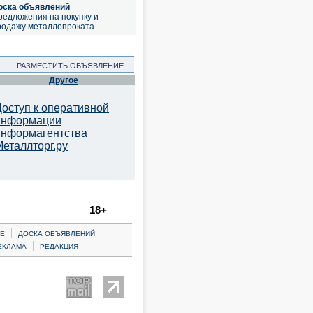
оска объявлений
редложения на покупку и
родажу металлопроката
РАЗМЕСТИТЬ ОБЪЯВЛЕНИЕ
Другое
Доступ к оперативной
информации
информагентства
Металлторг.ру
18+
|
Е
ДОСКА ОБЪЯВЛЕНИЙ
|
ЕКЛАМА
РЕДАКЦИЯ