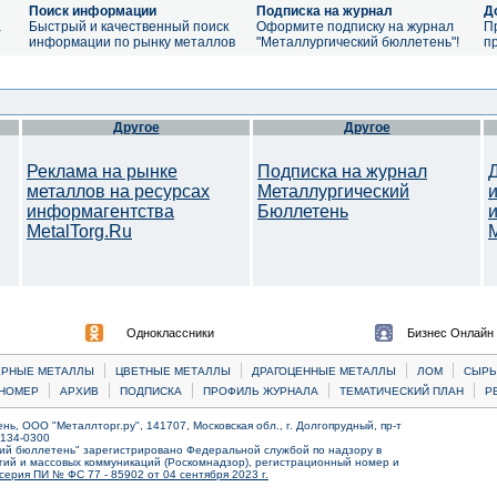
Поиск информации
Подписка на журнал
Д
а
Быстрый и качественный поиск
Оформите подписку на журнал
П
информации по рынку металлов
"Металлургический бюллетень"!
п
Другое
Другое
Реклама на рынке
Подписка на журнал
металлов на ресурсах
Металлургический
информагентства
Бюллетень
MetalTorg.Ru
Одноклассники
Бизнес Онлайн
|
|
|
|
ЕРНЫЕ МЕТАЛЛЫ
ЦВЕТНЫЕ МЕТАЛЛЫ
ДРАГОЦЕННЫЕ МЕТАЛЛЫ
ЛОМ
CЫРЬ
|
|
|
|
|
НОМЕР
АРХИВ
ПОДПИСКА
ПРОФИЛЬ ЖУРНАЛА
ТЕМАТИЧЕСКИЙ ПЛАН
Р
ь, ООО "Металлторг.ру", 141707, Московская обл., г. Долгопрудный, пр-т
) 134-0300
ий бюллетень" зарегистрировано Федеральной службой по надзору в
ий и массовых коммуникаций (Роскомнадзор), регистрационный номер и
серия ПИ № ФС 77 - 85902 от 04 сентября 2023 г.