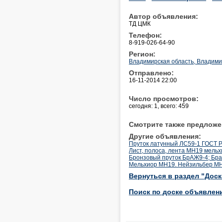
Автор объявления:
ТД ЦМК
Телефон:
8-919-026-64-90
Регион:
Владимирская область, Владим
Отправлено:
16-11-2014 22:00
Число просмотров:
сегодня: 1, всего: 459
Смотрите также предложе
Другие объявления:
Пруток латунный ЛС59-1 ГОСТ Р5
Лист, полоса, лента МН19 мель
Бронзовый пруток БрАЖ9-4; Бра
Мельхиор МН19. Нейзильбер МНЦ1
Вернуться в раздел "Дос
Поиск по доске объявлен