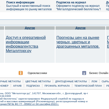
Поиск информации
Подписка на журнал
Д
а
Быстрый и качественный поиск
Оформите подписку на журнал
П
информации по рынку металлов
"Металлургический бюллетень"!
п
Другое
Другое
Доступ к оперативной
Прогнозы цен на рынке
информации
черных, цветных и
информагентства
драгоценных металлов.
Металлторг.ру
Одноклассники
Бизнес Онлайн
|
|
|
|
ЕРНЫЕ МЕТАЛЛЫ
ЦВЕТНЫЕ МЕТАЛЛЫ
ДРАГОЦЕННЫЕ МЕТАЛЛЫ
ЛОМ
CЫРЬ
|
|
|
|
|
НОМЕР
АРХИВ
ПОДПИСКА
ПРОФИЛЬ ЖУРНАЛА
ТЕМАТИЧЕСКИЙ ПЛАН
Р
ь, ООО "Металлторг.ру", 141707, Московская обл., г. Долгопрудный, пр-т
) 134-0300
ий бюллетень" зарегистрировано Федеральной службой по надзору в
ий и массовых коммуникаций (Роскомнадзор), регистрационный номер и
серия ПИ № ФС 77 - 85902 от 04 сентября 2023 г.