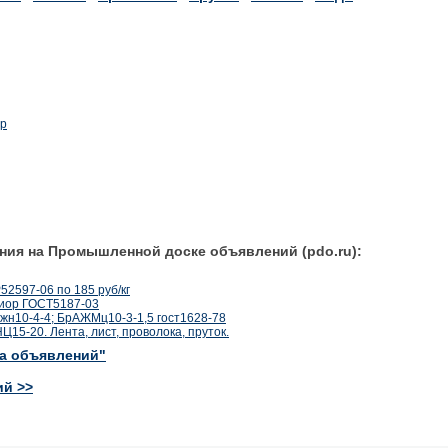
ир
ния на Промышленной доске объявлений (pdo.ru):
2597-06 по 185 руб/кг
хиор ГОСТ5187-03
жн10-4-4; БрАЖМц10-3-1,5 гост1628-78
5-20. Лента, лист, проволока, пруток.
ка объявлений"
ий >>