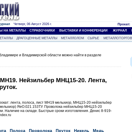
журнал
Четверг, 06 Август 2026 г.
Прокат:
Ы НА МЕТАЛЛЫ
СПРАВОЧНИКИ
ВЫСТАВКИ И КОНФЕРЕНЦИИ
ЖУРНАЛ
ЕТАЛЛЫ
ДРАГОЦЕННЫЕ МЕТАЛЛЫ
МЕТАЛЛОЛОМ
СЫРЬЕ
МЕТАЛЛОТОРГО
Владимире и Владимирской области можно найти в разделе
МН19. Нейзильбер МНЦ15-20. Лента,
руток.
окат: лента, полоса, лист МН19 мельхиор, МНЦ15-20 нейзильбер
мельхиор) ЯеО.021.153ТУ. Проволока нейзильбер МНЦ15-20
и. Наличие на складе. Быстрые сроки изготовления. Денис 8-919-
ndex.ru
нта
Полоса
Проволока
Пруток
Никель
Медь