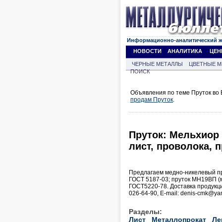
Информационно-аналитический 
НОВОСТИ
АНАЛИТИКА
ЦЕН
ЧЕРНЫЕ МЕТАЛЛЫ
ЦВЕТНЫЕ М
ПОИСК
Объявления по теме Пруток во 
продам Пруток
.
Пруток: Мельхиор 
лист, проволока, п
Предлагаем медно-никелевый пр
ГОСТ 5187-03; пруток МН19ВП (
ГОСТ5220-78. Доставка продукци
026-64-90, Е-mail: denis-cmk@ya
Разделы:
Лист
Металлопрокат
Ле