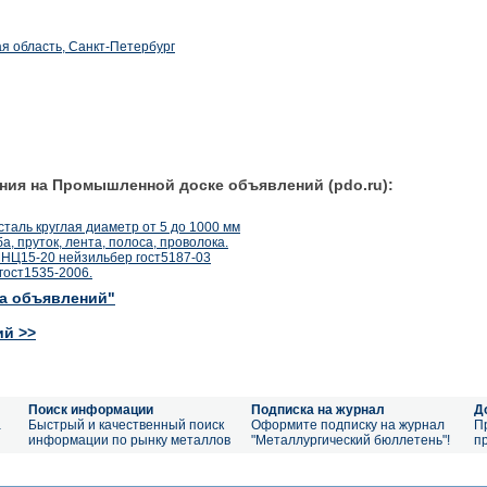
я область, Санкт-Петербург
ния на Промышленной доске объявлений (pdo.ru):
 сталь круглая диаметр от 5 до 1000 мм
, пруток, лента, полоса, проволока.
НЦ15-20 нейзильбер гост5187-03
гост1535-2006.
ка объявлений"
ий >>
Поиск информации
Подписка на журнал
Д
а
Быстрый и качественный поиск
Оформите подписку на журнал
П
информации по рынку металлов
"Металлургический бюллетень"!
п