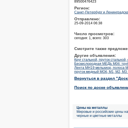
89500476423
Регион:
Санкт-Петербург и Ленинградска
Отправлено:
25-09-2014 06:38
Число просмотров:
сегодня: 1, всего: 303
Смотрите также предложе
Другие объявления:
Круг стальной, пруток стальной,
Бескислородная МЕДЬ М0б: труба
Лента МН19 мельхиор, полоса М
пруток медный МОб, М1, М2, М3 
Вернуться в раздел "Дос
Поиск по доске объявлен
Цены на металлы
Мировые и российские цены н
черные и цветные металлы