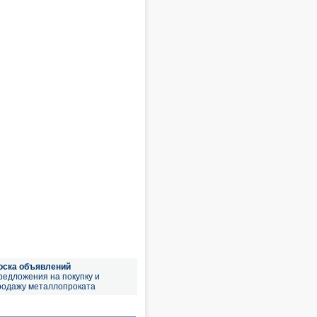
оска объявлений
редложения на покупку и
родажу металлопроката