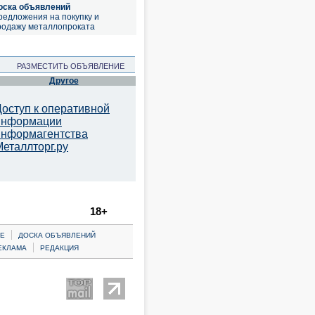
оска объявлений
редложения на покупку и
родажу металлопроката
РАЗМЕСТИТЬ ОБЪЯВЛЕНИЕ
Другое
Доступ к оперативной
информации
информагентства
Металлторг.ру
18+
|
Е
ДОСКА ОБЪЯВЛЕНИЙ
|
ЕКЛАМА
РЕДАКЦИЯ