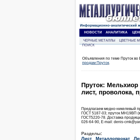
Информационно-аналитический 
НОВОСТИ
АНАЛИТИКА
ЦЕН
ЧЕРНЫЕ МЕТАЛЛЫ
ЦВЕТНЫЕ М
ПОИСК
Объявления по теме Пруток во 
продам Пруток
.
Пруток: Мельхиор 
лист, проволока, п
Предлагаем медно-никелевый пр
ГОСТ 5187-03; пруток МН19ВП (
ГОСТ5220-78. Доставка продукци
026-64-90, Е-mail: denis-cmk@ya
Разделы:
Лист
Металлопрокат
Ле