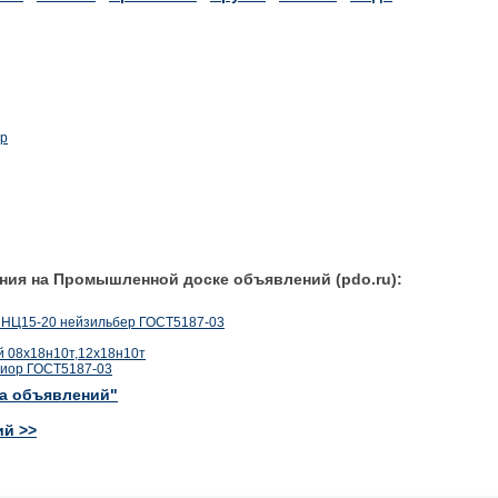
ир
ния на Промышленной доске объявлений (pdo.ru):
МНЦ15-20 нейзильбер ГОСТ5187-03
й 08х18н10т,12х18н10т
хиор ГОСТ5187-03
ка объявлений"
ий >>