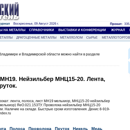
журнал
Воскресенье, 09 Август 2026 г.
Прокат:
335.
Ы НА МЕТАЛЛЫ
СПРАВОЧНИКИ
ВЫСТАВКИ И КОНФЕРЕНЦИИ
ЖУРНАЛ
ЕТАЛЛЫ
ДРАГОЦЕННЫЕ МЕТАЛЛЫ
МЕТАЛЛОЛОМ
СЫРЬЕ
МЕТАЛЛОТОРГО
Владимире и Владимирской области можно найти в разделе
МН19. Нейзильбер МНЦ15-20. Лента,
руток.
окат: лента, полоса, лист МН19 мельхиор, МНЦ15-20 нейзильбер
мельхиор) ЯеО.021.153ТУ. Проволока нейзильбер МНЦ15-20
и. Наличие на складе. Быстрые сроки изготовления. Денис 8-919-
ndex.ru
нта
Полоса
Проволока
Пруток
Никель
Медь