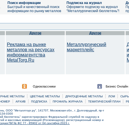
Поиск информации
Подписка на журнал
Д
а
Быстрый и качественный поиск
Оформите подписку на журнал
П
информации по рынку металлов
"Металлургический бюллетень"!
п
Другое
Другое
Реклама на рынке
Металлургический
металлов на ресурсах
маркетплейс
информагентства
MetalTorg.Ru
Одноклассники
Бизнес Онлайн
|
|
|
|
ЕРНЫЕ МЕТАЛЛЫ
ЦВЕТНЫЕ МЕТАЛЛЫ
ДРАГОЦЕННЫЕ МЕТАЛЛЫ
ЛОМ
CЫРЬ
|
|
|
|
|
НОМЕР
АРХИВ
ПОДПИСКА
ПРОФИЛЬ ЖУРНАЛА
ТЕМАТИЧЕСКИЙ ПЛАН
Р
ь, ООО "Металлторг.ру", 141707, Московская обл., г. Долгопрудный, пр-т
) 134-0300
ий бюллетень" зарегистрировано Федеральной службой по надзору в
ий и массовых коммуникаций (Роскомнадзор), регистрационный номер и
серия ПИ № ФС 77 - 85902 от 04 сентября 2023 г.