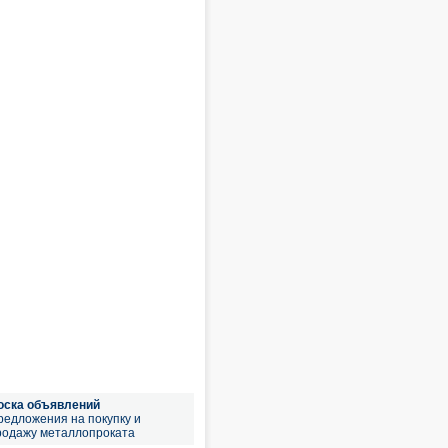
оска объявлений
редложения на покупку и
родажу металлопроката