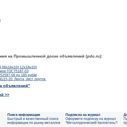
к
ния на Промышленной доске объявлений (pdo.ru):
й 08х18н10т,12х18н10т
хиор ГОСТ5187-03
2597-06 по 185 руб/кг
15-20. Лента, лист, пруток.
ка объявлений"
ий >>
Поиск информации
Подписка на журнал
Д
а
Быстрый и качественный поиск
Оформите подписку на журнал
П
информации по рынку металлов
"Металлургический бюллетень"!
п