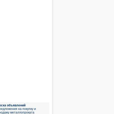
оска объявлений
редложения на покупку и
родажу металлопроката