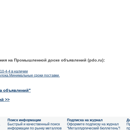
ния на Промышленной доске объявлений (pdo.ru):
0-4-4 в наличии
лока.Минимальные сроки поставки.
ка объявлений"
ий >>
Поиск информации
Подписка на журнал
Д
а
Быстрый и качественный поиск
Оформите подписку на журнал
П
информации по рынку металлов
"Металлургический бюллетень"!
п