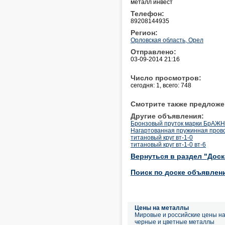
металл инвест
Телефон:
89208144935
Регион:
Орловская область, Орел
Отправлено:
03-09-2014 21:16
Число просмотров:
сегодня: 1, всего: 748
Смотрите также предложе
Другие объявления:
Бронзовый пруток марки БрАЖН1
Нагартованная пружинная прово
титановый круг вт-1-0
титановый круг вт-1-0 вт-6
Вернуться в раздел "Дос
Поиск по доске объявлен
Цены на металлы
Мировые и российские цены н
черные и цветные металлы