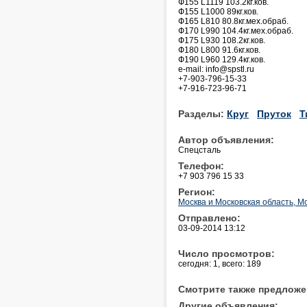
Ф155 L1119 103.2кг.ков.
Ф155 L1000 89кг.ков.
Ф165 L810 80.8кг.мех.обраб.
Ф170 L990 104.4кг.мех.обраб.
Ф175 L930 108.2кг.ков.
Ф180 L800 91.6кг.ков.
Ф190 L960 129.4кг.ков.
e-mail: info@spstl.ru
+7-903-796-15-33
+7-916-723-96-71
Разделы:
Круг
Пруток
Т
Автор объявления:
Спецсталь
Телефон:
+7 903 796 15 33
Регион:
Москва и Московская область, М
Отправлено:
03-09-2014 13:12
Число просмотров:
сегодня: 1, всего: 189
Смотрите также предложе
Другие объявления: