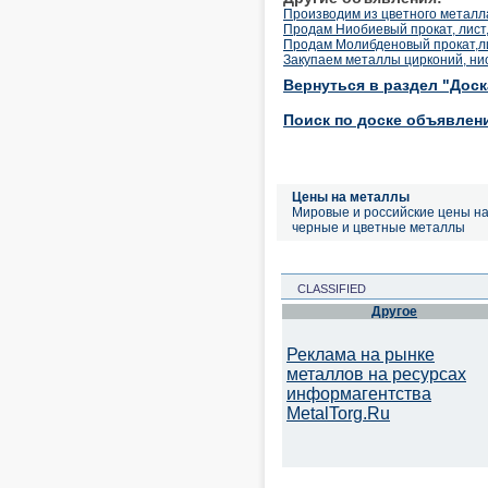
Производим из цветного металла 
Продам Ниобиевый прокат, лист, 
Продам Молибденовый прокат,лист
Закупаем металлы цирконий, ниоб
Вернуться в раздел "Дос
Поиск по доске объявлен
Цены на металлы
Мировые и российские цены н
черные и цветные металлы
CLASSIFIED
Другое
Реклама на рынке
металлов на ресурсах
информагентства
MetalTorg.Ru