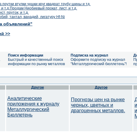
прутки втулки чушки круг квадрат трубу шины и тд.
и т.д.Продам Ниобиевый прокат, лист, и т.д.
, пруток, и т.д.
ий, тантал, ванадий, лигатуру Hf-Ni
ка объявлений"
ий >>
Поиск информации
Подписка на журнал
Д
а
Быстрый и качественный поиск
Оформите подписку на журнал
П
информации по рынку металлов
"Металлургический бюллетень"!
п
Другое
Другое
Аналитические
Прогнозы цен на рынке
приложения к журналу
черных, цветных и
Металлургический
драгоценных металлов.
Бюллетень