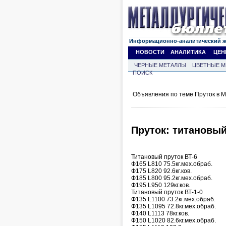
Информационно-аналитический 
НОВОСТИ
АНАЛИТИКА
ЦЕН
ЧЕРНЫЕ МЕТАЛЛЫ
ЦВЕТНЫЕ М
ПОИСК
Объявления по теме Пруток в М
Пруток: титановый 
Титановый пруток ВТ-6
Ф165 L810 75.5кг.мех.обраб.
Ф175 L820 92.6кг.ков.
Ф185 L800 95.2кг.мех.обраб.
Ф195 L950 129кг.ков.
Титановый пруток ВТ-1-0
Ф135 L1100 73.2кг.мех.обраб.
Ф135 L1095 72.8кг.мех.обраб.
Ф140 L1113 78кг.ков.
Ф150 L1020 82.6кг.мех.обраб.