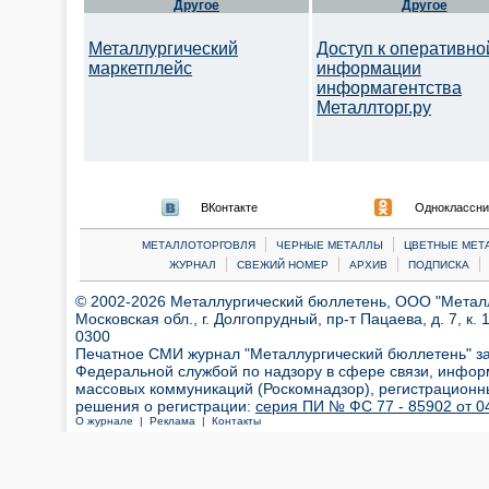
Другое
Другое
Металлургический
Доступ к оперативно
маркетплейс
информации
информагентства
Металлторг.ру
ВКонтакте
Одноклассни
|
|
МЕТАЛЛОТОРГОВЛЯ
ЧЕРНЫЕ МЕТАЛЛЫ
ЦВЕТНЫЕ МЕТ
|
|
|
|
ЖУРНАЛ
СВЕЖИЙ НОМЕР
АРХИВ
ПОДПИСКА
© 2002-2026 Металлургический бюллетень, ООО "Металлт
Московская обл., г. Долгопрудный, пр-т Пацаева, д. 7, к. 1
0300
Печатное СМИ журнал "Металлургический бюллетень" з
Федеральной службой по надзору в сфере связи, инфор
массовых коммуникаций (Роскомнадзор), регистрационн
решения о регистрации:
серия ПИ № ФС 77 - 85902 от 04
О журнале |
Реклама |
Контакты