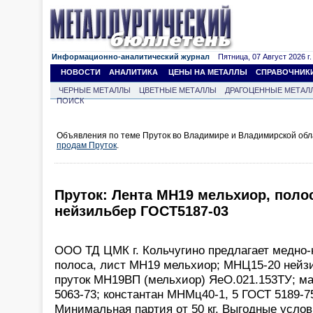
Информационно-аналитический журнал
Пятница, 07 Август 2026 г.
НОВОСТИ
АНАЛИТИКА
ЦЕНЫ НА МЕТАЛЛЫ
СПРАВОЧНИК
ЧЕРНЫЕ МЕТАЛЛЫ
ЦВЕТНЫЕ МЕТАЛЛЫ
ДРАГОЦЕННЫЕ МЕТАЛ
ПОИСК
Объявления по теме Пруток во Владимире и Владимирской обл
продам Пруток
.
Пруток: Лента МН19 мельхиор, поло
нейзильбер ГОСТ5187-03
ООО ТД ЦМК г. Кольчугино предлагает медно-н
полоса, лист МН19 мельхиор; МНЦ15-20 нейз
пруток МН19ВП (мельхиор) ЯеО.021.153ТУ; м
5063-73; константан МНМц40-1, 5 ГОСТ 5189-7
Минимальная партия от 50 кг. Выгодные услов