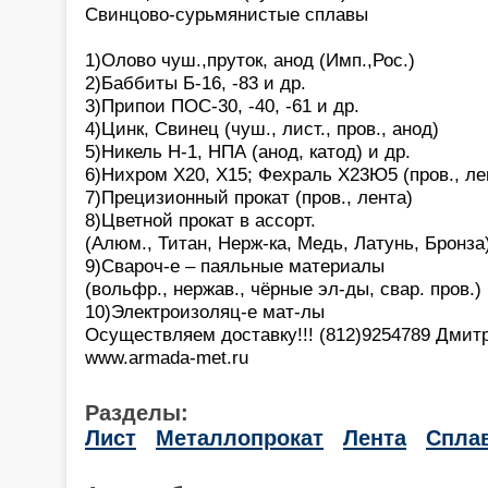
Свинцово-сурьмянистые сплавы
1)Олово чуш.,пруток, анод (Имп.,Рос.)
2)Баббиты Б-16, -83 и др.
3)Припои ПОС-30, -40, -61 и др.
4)Цинк, Свинец (чуш., лист., пров., анод)
5)Никель Н-1, НПА (анод, катод) и др.
6)Нихром Х20, Х15; Фехраль Х23Ю5 (пров., ле
7)Прецизионный прокат (пров., лента)
8)Цветной прокат в ассорт.
(Алюм., Титан, Нерж-ка, Медь, Латунь, Бронза
9)Свароч-е – паяльные материалы
(вольфр., нержав., чёрные эл-ды, свар. пров.)
10)Электроизоляц-е мат-лы
Осуществляем доставку!!! (812)9254789 Дмит
www.armada-met.ru
Разделы:
Лист
Металлопрокат
Лента
Спла