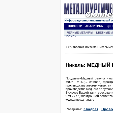
Информационно-аналитический 
НОВОСТИ
АНАЛИТИКА
ЦЕН
ЧЕРНЫЕ МЕТАЛЛЫ
ЦВЕТНЫЕ М
ПОИСК
Объявления по теме Никель мо
Никель: МЕДНЫЙ Г
Продаем «Медный гранулят» осн
М00К – М1К (Cu cathode), фракц
производстве алюминиевых, тит
производства медного полуфабри
В случае Вашей заинтересованн
979-7777, электронной почте: z
www.almetsamara.ru
Разделы:
Квадрат
Прово