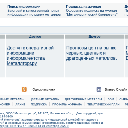
Поиск информации
Подписка на журнал
Д
а
Быстрый и качественный поиск
Оформите подписку на журнал
П
информации по рынку металлов
"Металлургический бюллетень"!
п
Другое
Другое
Доступ к оперативной
Прогнозы цен на рынке
информации
черных, цветных и
информагентства
драгоценных металлов.
Металлторг.ру
Одноклассники
Бизнес Онлайн
|
|
|
|
ЕРНЫЕ МЕТАЛЛЫ
ЦВЕТНЫЕ МЕТАЛЛЫ
ДРАГОЦЕННЫЕ МЕТАЛЛЫ
ЛОМ
CЫРЬ
|
|
|
|
|
НОМЕР
АРХИВ
ПОДПИСКА
ПРОФИЛЬ ЖУРНАЛА
ТЕМАТИЧЕСКИЙ ПЛАН
Р
ь, ООО "Металлторг.ру", 141707, Московская обл., г. Долгопрудный, пр-т
) 134-0300
ий бюллетень" зарегистрировано Федеральной службой по надзору в
ий и массовых коммуникаций (Роскомнадзор), регистрационный номер и
серия ПИ № ФС 77 - 85902 от 04 сентября 2023 г.