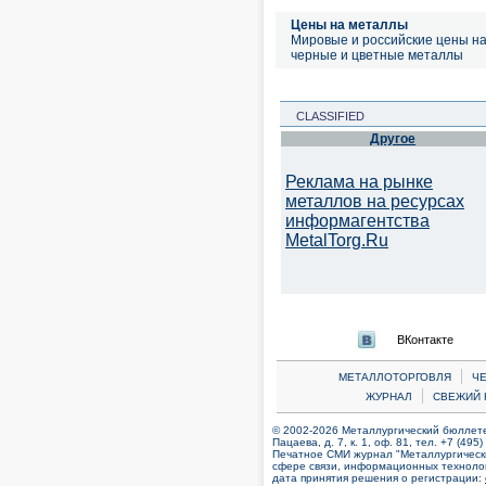
Цены на металлы
Мировые и российские цены н
черные и цветные металлы
CLASSIFIED
Другое
Реклама на рынке
металлов на ресурсах
информагентства
MetalTorg.Ru
ВКонтакте
|
МЕТАЛЛОТОРГОВЛЯ
Ч
|
ЖУРНАЛ
СВЕЖИЙ 
© 2002-2026 Металлургический бюллетен
Пацаева, д. 7, к. 1, оф. 81, тел. +7 (495
Печатное СМИ журнал "Металлургическ
сфере связи, информационных технолог
дата принятия решения о регистрации: