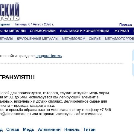
журнал
Пятница, 07 Август 2026 г.
Прокат:
Ы НА МЕТАЛЛЫ
СПРАВОЧНИКИ
ВЫСТАВКИ И КОНФЕРЕНЦИИ
ЖУРНАЛ
ЕТАЛЛЫ
ДРАГОЦЕННЫЕ МЕТАЛЛЫ
МЕТАЛЛОЛОМ
СЫРЬЕ
МЕТАЛЛОТОРГО
жно найти в разделе
продам Никель
.
РАНУЛЯТ!!!
овой для производства, которого, служит катодная медь марки
ии от 0,1 до 5мм. Используется как легирующий элемент в
ановых, никелевых и других сплавах. Великолепное сырье для
ката – провода, квадрата и.т.д.
ости просьба обращаться по многоканальному телефону +7 846
ao@almetsamara.ru или отправить заявку на сайте компании
д
Сплав
Медь
Алюминий
Никель
Титан