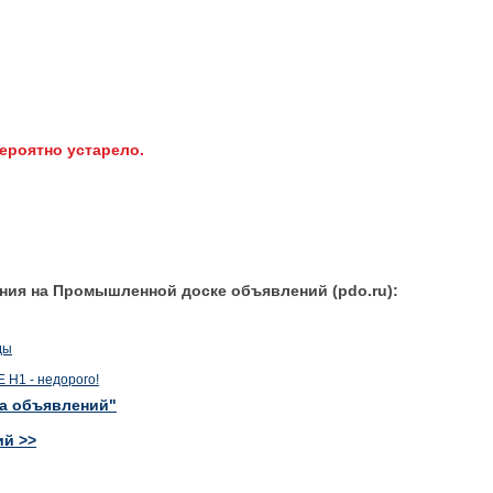
ероятно устарело.
ния на Промышленной доске объявлений (pdo.ru):
ды
Н1 - недорого!
ка объявлений"
ий >>