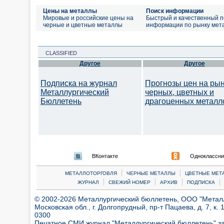
Цены на металлы
Поиск информации
Мировые и российские цены на
Быстрый и качественный п
черные и цветные металлы
информации по рынку мет
CLASSIFIED
Другое
Другое
Подписка на журнал
Прогнозы цен на ры
Металлургический
черных, цветных и
Бюллетень
драгоценных металл
ВКонтакте
Одноклассни
|
|
МЕТАЛЛОТОРГОВЛЯ
ЧЕРНЫЕ МЕТАЛЛЫ
ЦВЕТНЫЕ МЕТ
|
|
|
|
ЖУРНАЛ
СВЕЖИЙ НОМЕР
АРХИВ
ПОДПИСКА
© 2002-2026 Металлургический бюллетень, ООО "Металлт
Московская обл., г. Долгопрудный, пр-т Пацаева, д. 7, к. 1
0300
Печатное СМИ журнал "Металлургический бюллетень" з