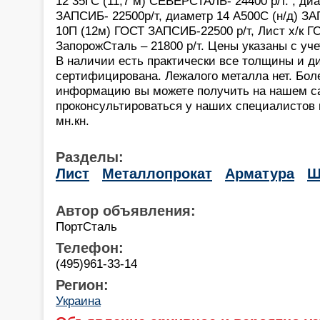
12 35ГС (11,7 м) СЕВЕРСТАЛЬ- 24400 р/т. , диа
ЗАПСИБ- 22500р/т, диаметр 14 А500С (н/д) З
10П (12м) ГОСТ ЗАПСИБ-22500 р/т, Лист х/к ГО
ЗапорожСталь – 21800 р/т. Цены указаны с уч
В наличии есть практически все толщины и д
сертифицирована. Лежалого металла нет. Бо
информацию вы можете получить на нашем сай
проконсультироваться у наших специалистов п
мн.кн.
Разделы:
Лист
Металлопрокат
Арматура
Ш
Автор объявления:
ПортСталь
Телефон:
(495)961-33-14
Регион:
Украина