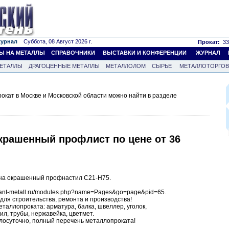
журнал
Суббота, 08 Август 2026 г.
Прокат:
33
Ы НА МЕТАЛЛЫ
СПРАВОЧНИКИ
ВЫСТАВКИ И КОНФЕРЕНЦИИ
ЖУРНАЛ
ЕТАЛЛЫ
ДРАГОЦЕННЫЕ МЕТАЛЛЫ
МЕТАЛЛОЛОМ
СЫРЬЕ
МЕТАЛЛОТОРГО
кат в Москве и Московской области можно найти в разделе
крашенный профлист по цене от 36
на окрашенный профнастил С21-Н75.
lant-metall.ru/modules.php?name=Pages&go=page&pid=65.
ля строительства, ремонта и производства!
таллопроката: арматура, балка, швеллер, уголок,
ил, трубы, нержавейка, цветмет.
глосуточно, полный перечень металлопроката!