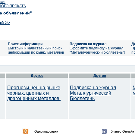
тая
ОГО ПРОКАТА
ка объявлений"
ий >>
Поиск информации
Подписка на журнал
Д
а
Быстрый и качественный поиск
Оформите подписку на журнал
П
информации по рынку металлов
"Металлургический бюллетень"!
п
Другое
Другое
Прогнозы цен на рынке
Подписка на журнал
черных, цветных и
Металлургический
драгоценных металлов.
Бюллетень
Одноклассники
Бизнес Онлайн