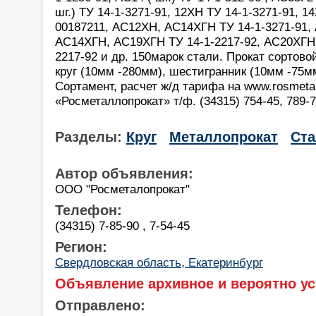
шг.) ТУ 14-1-3271-91, 12ХН ТУ 14-1-3271-91, 1
00187211, АС12ХН, АС14ХГН ТУ 14-1-3271-91, 
АС14ХГН, АС19ХГН ТУ 14-1-2217-92, АС20ХГН
2217-92 и др. 150марок стали. Прокат сортово
круг (10мм -280мм), шестигранник (10мм -75мм
Сортамент, расчет ж/д тарифа на www.rosmetal
«Росметаллопрокат» т/ф. (34315) 754-45, 789-
Разделы:
Круг
Металлопрокат
Ста
Автор объявления:
ООО "Росметалопрокат"
Телефон:
(34315) 7-85-90 , 7-54-45
Регион:
Свердловская область, Екатеринбург
Объявление архивное и вероятно ус
Отправлено: