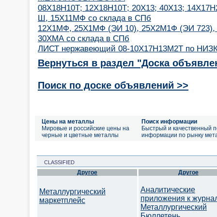
08Х18Н10Т; 12Х18Н10Т; 20Х13; 40Х13; 14Х17Н
Ш, 15Х11МФ со склада в СПб
12Х1МФ, 25Х1МФ (ЭИ 10), 25Х2М1Ф (ЭИ 723),
30ХМА со склада в СПб
ЛИСТ нержавеющий 08-10Х17Н13М2Т по НИЗК
Вернуться в раздел "Доска объявле
Поиск по доске объявлений >>
Цены на металлы
Поиск информации
Мировые и российские цены на
Быстрый и качественный п
черные и цветные металлы
информации по рынку мет
CLASSIFIED
Другое
Другое
Аналитические
Металлургический
приложения к журна
маркетплейс
Металлургический
Бюллетень