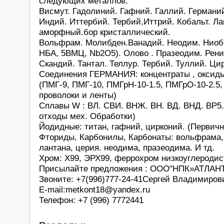
следующих металлов:
Висмут. Гадолиний. Гафний. Галлий. Германи
Индий. Иттербий. Тербий,Иттрий. Кобальт. Л
аморфный.бор кристаллический.
Вольфрам. Молибден.Ванадий. Неодим. Ниоби
НБА, 5ВМЦ, Nb2O5). Олово . Празеодим. Рени
Скандий. Тантал. Теллур. Тербий. Туллий. Ци
Соединения ГЕРМАНИЯ: концентраты , оксиды
(ПМГ-9, ПМГ-10, ПМГрН-10-1.5, ПМГрО-10-2.5,
проволоки и ленты)
Сплавы W : ВЛ. СВИ. ВНЖ. ВН. ВД. ВНД. ВР5.
отходы мех. Обработки)
Йодидные: титан, гафний, цирконий. (Первич
Фториды, Карбонилы, Карбонаты: вольфрама,
лантана, церия. неодима, празеодима. И тд.
Хром: Х99, ЭРХ99, феррохром низкоуглеродис
Присылайте предложения : ООО"НПК»АТЛАНТ"
Звоните: +7(996)777-24-41Сергей Владимиров
E-mail:metkont18@yandex.ru
Телефон: +7 (996) 7772441