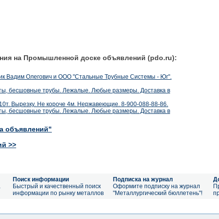
ния на Промышленной доске объявлений (pdo.ru):
к Вадим Олегович и ООО "Стальные Трубные Системы - Юг".
ы, бесшовные трубы. Лежалые. Любые размеры. Доставка в
т. Вырезку. Не короче 4м. Нержавеющие. 8-900-088-88-86.
ы, бесшовные трубы. Лежалые. Любые размеры. Доставка в
ка объявлений"
ий >>
Поиск информации
Подписка на журнал
Д
а
Быстрый и качественный поиск
Оформите подписку на журнал
П
информации по рынку металлов
"Металлургический бюллетень"!
п