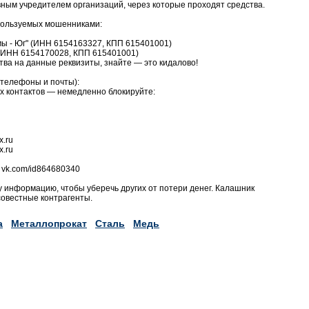
вным учредителем организаций, через которые проходят средства.
пользуемых мошенниками:
ы - Юг" (ИНН 6154163327, КПП 615401001)
(ИНН 6154170028, КПП 615401001)
тва на данные реквизиты, знайте — это кидалово!
телефоны и почты):
их контактов — немедленно блокируйте:
x.ru
x.ru
vk.com/id864680340
 информацию, чтобы уберечь других от потери денег. Калашник
совестные контрагенты.
а
Металлопрокат
Сталь
Медь