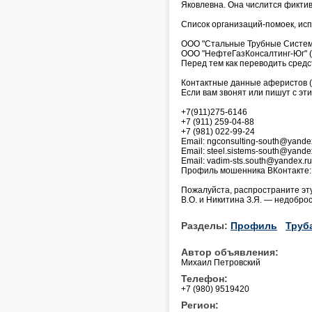
Яковлевна. Она числится фикти
Список организаций-помоек, ис
ООО "Стальные Трубные Систем
ООО "НефтеГазКонсалтинг-Юг" 
Перед тем как переводить средс
Контактные данные аферистов (
Если вам звонят или пишут с эт
+7(911)275-6146
+7 (911) 259-04-88
+7 (981) 022-99-24
Email: ngconsulting-south@yande
Email: steel.sistems-south@yande
Email: vadim-sts.south@yandex.ru
Профиль мошенника ВКонтакте: 
Пожалуйста, распространите эту
В.О. и Никитина З.Я. — недобро
Разделы:
Профиль
Труб
Автор объявления:
Михаил Петровский
Телефон:
+7 (980) 9519420
Регион: