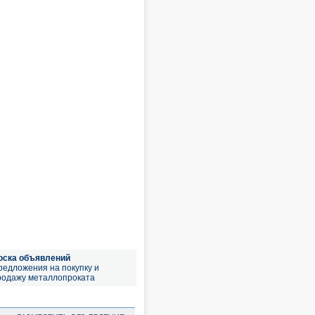
оска объявлений
редложения на покупку и
родажу металлопроката