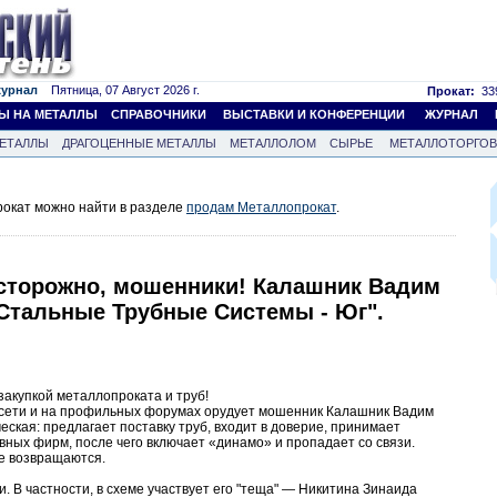
журнал
Пятница, 07 Август 2026 г.
Прокат:
339
Ы НА МЕТАЛЛЫ
СПРАВОЧНИКИ
ВЫСТАВКИ И КОНФЕРЕНЦИИ
ЖУРНАЛ
ЕТАЛЛЫ
ДРАГОЦЕННЫЕ МЕТАЛЛЫ
МЕТАЛЛОЛОМ
СЫРЬЕ
МЕТАЛЛОТОРГО
окат можно найти в разделе
продам Металлопрокат
.
сторожно, мошенники! Калашник Вадим
Стальные Трубные Системы - Юг".
закупкой металлопроката и труб!
 сети и на профильных форумах орудует мошенник Калашник Вадим
еская: предлагает поставку труб, входит в доверие, принимает
авных фирм, после чего включает «динамо» и пропадает со связи.
не возвращаются.
. В частности, в схеме участвует его "теща" — Никитина Зинаида