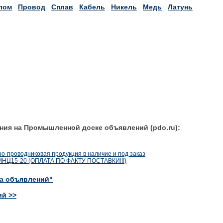
лом
Провод
Сплав
Кабель
Никель
Медь
Латунь
ния на Промышленной доске объявлений (pdo.ru):
о-проводниковая продукция в наличие и под заказ
 МНЦ15-20 (ОПЛАТА ПО ФАКТУ ПОСТАВКИ!!!)
ка объявлений"
ий >>