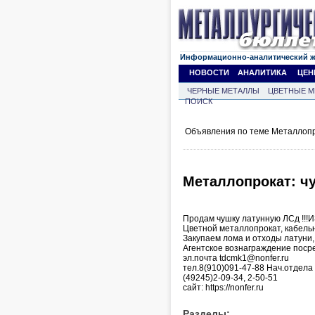
Информационно-аналитический 
НОВОСТИ
АНАЛИТИКА
ЦЕН
ЧЕРНЫЕ МЕТАЛЛЫ
ЦВЕТНЫЕ М
ПОИСК
Объявления по теме Металлопр
Металлопрокат: ч
Продам чушку латунную ЛСд !!!
Цветной металлопрокат, кабельн
Закупаем лома и отходы латуни,
Агентское вознаграждение поср
эл.почта tdcmk1@nonfer.ru
тел.8(910)091-47-88 Нач.отдел
(49245)2-09-34, 2-50-51
сайт: https://nonfer.ru
Разделы: