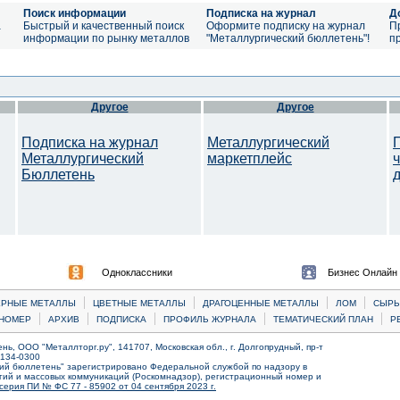
Поиск информации
Подписка на журнал
Д
а
Быстрый и качественный поиск
Оформите подписку на журнал
П
информации по рынку металлов
"Металлургический бюллетень"!
п
Другое
Другое
Подписка на журнал
Металлургический
Металлургический
маркетплейс
Бюллетень
Одноклассники
Бизнес Онлайн
|
|
|
|
ЕРНЫЕ МЕТАЛЛЫ
ЦВЕТНЫЕ МЕТАЛЛЫ
ДРАГОЦЕННЫЕ МЕТАЛЛЫ
ЛОМ
CЫРЬ
|
|
|
|
|
НОМЕР
АРХИВ
ПОДПИСКА
ПРОФИЛЬ ЖУРНАЛА
ТЕМАТИЧЕСКИЙ ПЛАН
Р
ь, ООО "Металлторг.ру", 141707, Московская обл., г. Долгопрудный, пр-т
) 134-0300
ий бюллетень" зарегистрировано Федеральной службой по надзору в
ий и массовых коммуникаций (Роскомнадзор), регистрационный номер и
серия ПИ № ФС 77 - 85902 от 04 сентября 2023 г.