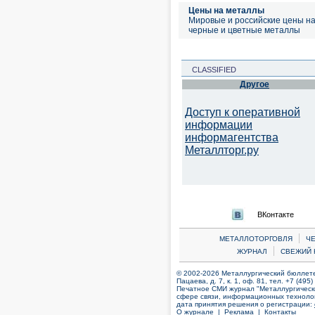
Цены на металлы
Мировые и российские цены н
черные и цветные металлы
CLASSIFIED
Другое
Доступ к оперативной
информации
информагентства
Металлторг.ру
ВКонтакте
|
МЕТАЛЛОТОРГОВЛЯ
Ч
|
ЖУРНАЛ
СВЕЖИЙ 
© 2002-2026 Металлургический бюллетен
Пацаева, д. 7, к. 1, оф. 81, тел. +7 (495
Печатное СМИ журнал "Металлургическ
сфере связи, информационных технолог
дата принятия решения о регистрации:
О журнале |
Реклама |
Контакты