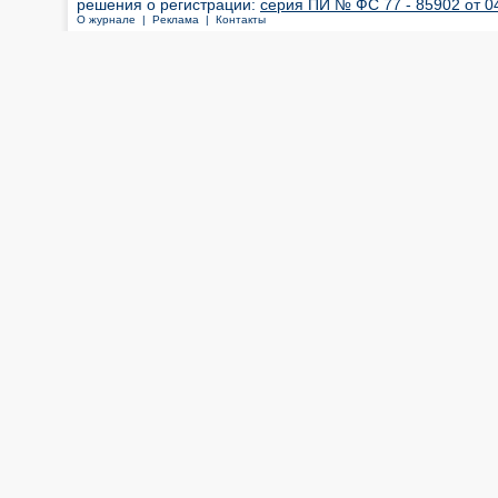
решения о регистрации:
серия ПИ № ФС 77 - 85902 от 04
О журнале |
Реклама |
Контакты