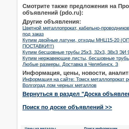
Смотрите также предложения на Пр
объявлений (pdo.ru):
Другие объявления:
Цветной металлопрокат, кабельно-проводнико
под заказ
Купим двойные латуни, отходы МНЦ15-20 (
ПОСТАВКИ!!!)
Купим бесшовные трубы 25х3, 32х3, 38х3 ЭИ 9
Купим нержавеющие листы, бесшовные трубы.
Любые размеры. Доставка в Челябинск. З
Информация, цены, новости, аналит
Информация на сайте: Томск металлопрокат 
Волгоград лом черных металлов
Вернуться в раздел "Доска объявле
Поиск по доске объявлений >>
Цены на металлы
Поиск информации