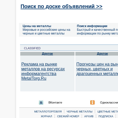
Поиск по доске объявлений >>
Цены на металлы
Поиск информации
Мировые и российские цены на
Быстрый и качественный п
черные и цветные металлы
информации по рынку мет
CLASSIFIED
Другое
Другое
Реклама на рынке
Прогнозы цен на ры
металлов на ресурсах
черных, цветных и
информагентства
драгоценных металл
MetalTorg.Ru
ВКонтакте
Одноклассни
|
|
МЕТАЛЛОТОРГОВЛЯ
ЧЕРНЫЕ МЕТАЛЛЫ
ЦВЕТНЫЕ МЕТ
|
|
|
|
ЖУРНАЛ
СВЕЖИЙ НОМЕР
АРХИВ
ПОДПИСКА