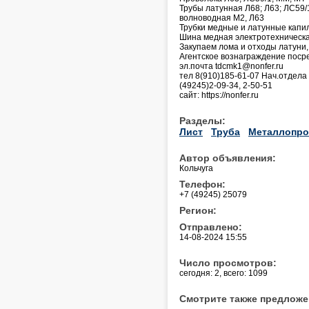
Трубы латунная Л68; Л63; ЛС59/
волноводная М2, Л63
Трубки медные и латунные кап
Шина медная электротехническ
Закупаем лома и отходы латуни,
Агентское вознаграждение поср
эл.почта tdcmk1@nonfer.ru
тел 8(910)185-61-07 Нач.отдел
(49245)2-09-34, 2-50-51
сайт: https://nonfer.ru
Разделы:
Лист
Труба
Металлопро
Автор объявления:
Кольчуга
Телефон:
+7 (49245) 25079
Регион:
Отправлено:
14-08-2024 15:55
Число просмотров:
сегодня: 2, всего: 1099
Смотрите также предложе