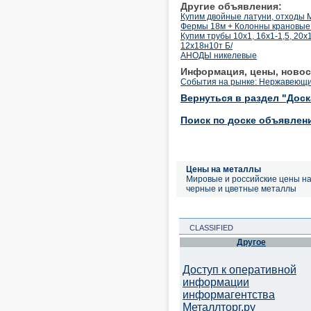
Другие объявления:
Купим двойные латуни, отходы
Фермы 18м + Колонны крановые -
Купим трубы 10х1, 16х1-1,5, 20х
12х18н10т Б/
АНОДЫ никелевые
Информация, цены, новос
События на рынке: Нержавеющий
Вернуться в раздел "Дос
Поиск по доске объявлен
Цены на металлы
Мировые и российские цены н
черные и цветные металлы
CLASSIFIED
Другое
Доступ к оперативной
информации
информагентства
Металлторг.ру