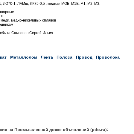
1; ЛО70-1; ЛАМш; ЛК75-0,5 , медная МОБ, М1Е, М1, М2, М3,
иллярные
ая
 меди, медно-никеливых сплавов
едникам
а сбыта Самсонов Сергей Ильич
кат
Металлолом
Лента
Полоса
Провод
Проволока
ния на Промышленной доске объявлений (pdo.ru):