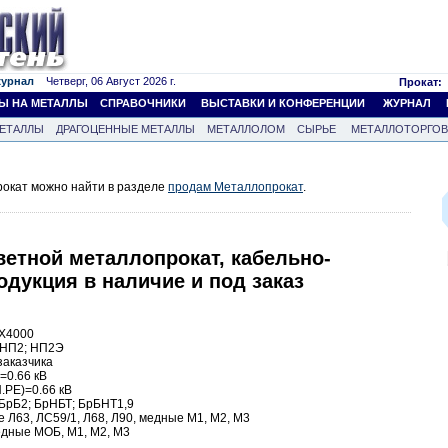
журнал
Четверг, 06 Август 2026 г.
Прокат:
Ы НА МЕТАЛЛЫ
СПРАВОЧНИКИ
ВЫСТАВКИ И КОНФЕРЕНЦИИ
ЖУРНАЛ
ЕТАЛЛЫ
ДРАГОЦЕННЫЕ МЕТАЛЛЫ
МЕТАЛЛОЛОМ
СЫРЬЕ
МЕТАЛЛОТОРГО
окат можно найти в разделе
продам Металлопрокат
.
етной металлопрокат, кабельно-
дукция в наличие и под заказ
8Х4000
 НП2; НП2Э
заказчика
=0.66 кВ
N.PE)=0.66 кВ
 БрБ2; БрНБТ; БрБНТ1,9
 Л63, ЛС59/1, Л68, Л90, медные М1, М2, М3
едные МОБ, М1, М2, М3