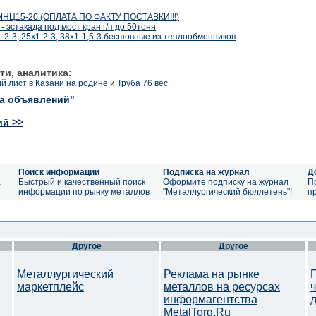
 МНЦ15-20 (ОПЛАТА ПО ФАКТУ ПОСТАВКИ!!!)
 эстакада под мост кран г/п до 50тонн
1-2-3, 25х1-2-3, 38х1-1,5-3 бесшовные из теплообменников
ти, аналитика:
 лист в Казани на родине
и
Труба 76 вес
ка объявлений"
ий >>
Поиск информации
Подписка на журнал
Д
а
Быстрый и качественный поиск
Оформите подписку на журнал
П
информации по рынку металлов
"Металлургический бюллетень"!
п
Другое
Другое
Металлургический
Реклама на рынке
маркетплейс
металлов на ресурсах
информагентства
MetalTorg.Ru