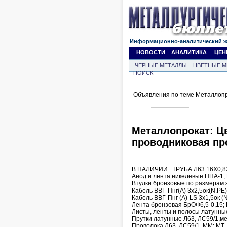
Информационно-аналитический 
НОВОСТИ
АНАЛИТИКА
ЦЕН
ЧЕРНЫЕ МЕТАЛЛЫ
ЦВЕТНЫЕ М
ПОИСК
Объявления по теме Металлопр
Металлопрокат: Цв
проводниковая про
В НАЛИЧИИ : ТРУБА Л63 16Х0,
Анод и лента никелевые НПА-1;
Втулки бронзовые по размерам 
Кабель ВВГ-Пнг(А) 3х2,5ок(N.PE)
Кабель ВВГ-Пнг (А)-LS 3х1,5ок (
Лента бронзовая БрОФ6,5-0,15;
Листы, ленты и полосы латунные
Прутки латунные Л63, ЛС59/1,м
Проволока Л63, ЛС59/1, ММ; МТ