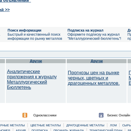
ка объявлений"
ий >>
Поиск информации
Подписка на журнал
Д
а
Быстрый и качественный поиск
Оформите подписку на журнал
П
информации по рынку металлов
"Металлургический бюллетень"!
п
Другое
Другое
Аналитические
Прогнозы цен на рынке
приложения к журналу
черных, цветных и
Металлургический
драгоценных металлов.
Бюллетень
Одноклассники
Бизнес Онлайн
|
|
|
|
ЕРНЫЕ МЕТАЛЛЫ
ЦВЕТНЫЕ МЕТАЛЛЫ
ДРАГОЦЕННЫЕ МЕТАЛЛЫ
ЛОМ
CЫРЬ
|
|
|
|
|
НОМЕР
АРХИВ
ПОДПИСКА
ПРОФИЛЬ ЖУРНАЛА
ТЕМАТИЧЕСКИЙ ПЛАН
Р