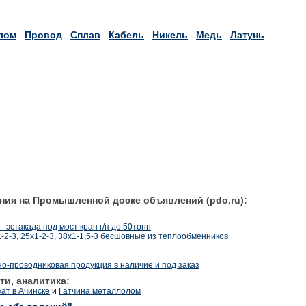
лом
Провод
Сплав
Кабель
Никель
Медь
Латунь
ния на Промышленной доске объявлений (pdo.ru):
 эстакада под мост кран г/п до 50тонн
1-2-3, 25х1-2-3, 38х1-1,5-3 бесшовные из теплообменников
о-проводниковая продукция в наличие и под заказ
ти, аналитика:
ат в Ачинске
и
Гатчина металлолом