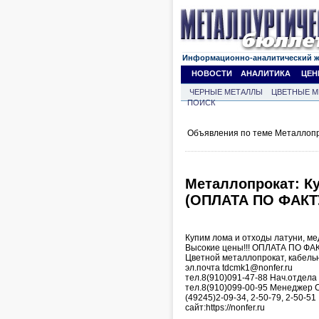
Информационно-аналитический 
НОВОСТИ
АНАЛИТИКА
ЦЕН
ЧЕРНЫЕ МЕТАЛЛЫ
ЦВЕТНЫЕ М
ПОИСК
Объявления по теме Металлопр
Металлопрокат: К
(ОПЛАТА ПО ФАКТ
Купим лома и отходы латуни, ме
Высокие цены!!! ОПЛАТА ПО ФА
Цветной металлопрокат, кабельн
эл.почта tdcmk1@nonfer.ru
тел.8(910)091-47-88 Нач.отдел
тел.8(910)099-00-95 Менеджер 
(49245)2-09-34, 2-50-79, 2-50-51
сайт:https://nonfer.ru