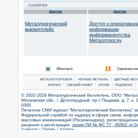
CLASSIFIED
Другое
Другое
Металлургический
Доступ к оперативно
маркетплейс
информации
информагентства
Металлторг.ру
ВКонтакте
Одноклассни
|
|
МЕТАЛЛОТОРГОВЛЯ
ЧЕРНЫЕ МЕТАЛЛЫ
ЦВЕТНЫЕ МЕТ
|
|
|
|
ЖУРНАЛ
СВЕЖИЙ НОМЕР
АРХИВ
ПОДПИСКА
© 2002-2026 Металлургический бюллетень, ООО "Металлт
Московская обл., г. Долгопрудный, пр-т Пацаева, д. 7, к. 1
0300
Печатное СМИ журнал "Металлургический бюллетень" з
Федеральной службой по надзору в сфере связи, инфор
массовых коммуникаций (Роскомнадзор), регистрационн
решения о регистрации:
серия ПИ № ФС 77 - 85902 от 04
О журнале |
Реклама |
Контакты