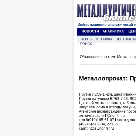
Информационно-аналитический 
НОВОСТИ
АНАЛИТИКА
ЦЕН
ЧЕРНЫЕ МЕТАЛЛЫ
ЦВЕТНЫЕ М
ПОИСК
Объявления по теме Металлопр
Металлопрокат: Пр
Прутки ЛС59-1 круг, шестигранн
Прутки латунные БРБ2, Л63, ЛС
Цветной металлопрокат, кабельн
Закупаем лома и отходы латуни,
Агентское вознаграждение поср
эл.почта tdcmk1@nonfer.ru
тел 8(910)185-61-07 Нач.отдел
(49245)2-09-34, 2-50-51
сайт: https://nonfer.ru