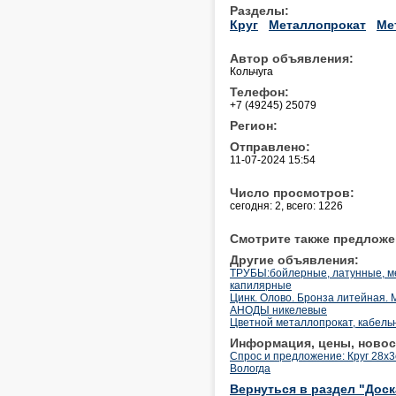
Разделы:
Круг
Металлопрокат
Ме
Автор объявления:
Кольчуга
Телефон:
+7 (49245) 25079
Регион:
Отправлено:
11-07-2024 15:54
Число просмотров:
сегодня: 2, всего: 1226
Смотрите также предложе
Другие объявления:
ТРУБЫ:бойлерные, латунные, м
капилярные
Цинк. Олово. Бронза литейная.
АНОДЫ никелевые
Цветной металлопрокат, кабельн
Информация, цены, новос
Спрос и предложение: Круг 28х3
Вологда
Вернуться в раздел "Дос