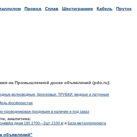
таллолом
Провод
Сплав
Шестигранник
Кабель
Пруток
ния на Промышленной доске объявлений (pdo.ru):
едные,волноводные, бронзовые. ТРУБКИ: медные и латунные
 Медь фосфористая
о-проводниковая продукция в наличие и под заказ
ти, аналитика:
снмвфа диам 180 2700---2шт 2100 кг
и
База металлопроката
ка объявлений"