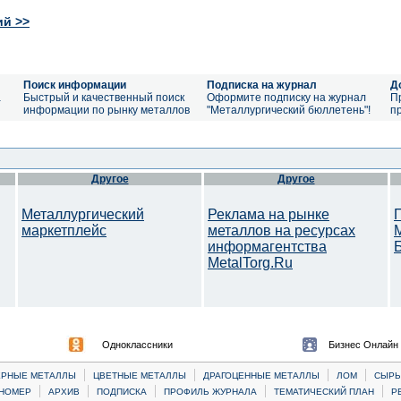
ий >>
Поиск информации
Подписка на журнал
Д
а
Быстрый и качественный поиск
Оформите подписку на журнал
П
информации по рынку металлов
"Металлургический бюллетень"!
п
Другое
Другое
Металлургический
Реклама на рынке
маркетплейс
металлов на ресурсах
информагентства
MetalTorg.Ru
Одноклассники
Бизнес Онлайн
|
|
|
|
ЕРНЫЕ МЕТАЛЛЫ
ЦВЕТНЫЕ МЕТАЛЛЫ
ДРАГОЦЕННЫЕ МЕТАЛЛЫ
ЛОМ
CЫРЬ
|
|
|
|
|
НОМЕР
АРХИВ
ПОДПИСКА
ПРОФИЛЬ ЖУРНАЛА
ТЕМАТИЧЕСКИЙ ПЛАН
Р