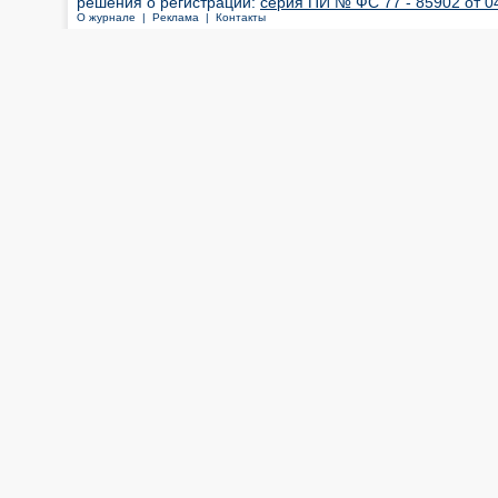
решения о регистрации:
серия ПИ № ФС 77 - 85902 от 04
О журнале |
Реклама |
Контакты