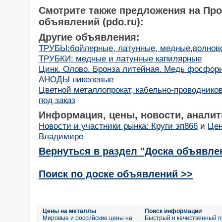
Смотрите также предложения на Пр
объявлений (pdo.ru):
Другие объявления:
ТРУБЫ:бойлерные, латунные, медные,волново
ТРУБКИ: медные и латунные капилярные
Цинк. Олово. Бронза литейная. Медь фосфор
АНОДЫ никелевые
Цветной металлопрокат, кабельно-проводнико
под заказ
Информация, цены, новости, аналит
Новости и участники рынка: Круги эп866
и
Цен
Владимире
Вернуться в раздел "Доска объявле
Поиск по доске объявлений >>
Цены на металлы
Поиск информации
Мировые и российские цены на
Быстрый и качественный п