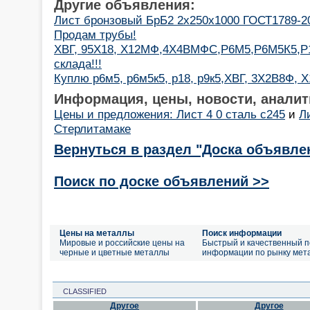
Другие объявления:
Лист бронзовый БрБ2 2х250х1000 ГОСТ1789-2
Продам трубы!
ХВГ, 95Х18, Х12МФ,4Х4ВМФС,Р6М5,Р6М5К5,Р
склада!!!
Куплю р6м5, р6м5к5, р18, р9к5,ХВГ, 3Х2В8Ф
Информация, цены, новости, аналит
Цены и предложения: Лист 4 0 сталь с245
и
Л
Стерлитамаке
Вернуться в раздел "Доска объявле
Поиск по доске объявлений >>
Цены на металлы
Поиск информации
Мировые и российские цены на
Быстрый и качественный п
черные и цветные металлы
информации по рынку мет
CLASSIFIED
Другое
Другое