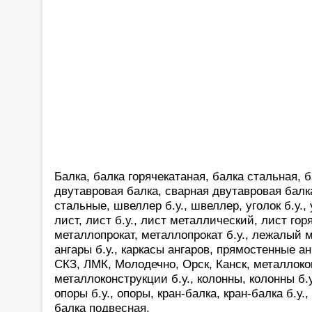
Балка, балка горячекатаная, балка стальная, б
двутавровая балка, сварная двутавровая балк
стальные, швеллер б.у., швеллер, уголок б.у.,
лист, лист б.у., лист металлический, лист гор
металлопрокат, металлопрокат б.у., лежалый м
ангары б.у., каркасы ангаров, прямостенные а
СКЗ, ЛМК, Молодечно, Орск, Канск, металлоко
металлоконструкции б.у., колонны, колонны б.у.
опоры б.у., опоры, кран-балка, кран-балка б.у.,
балка подвесная,