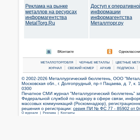
Реклама на рынке
Доступ к оперативно
металлов на ресурсах
информации
информагентства
информагентства
MetalTorg.Ru
Металлторг.ру
ВКонтакте
Одноклассни
|
|
МЕТАЛЛОТОРГОВЛЯ
ЧЕРНЫЕ МЕТАЛЛЫ
ЦВЕТНЫЕ МЕТ
|
|
|
|
ЖУРНАЛ
СВЕЖИЙ НОМЕР
АРХИВ
ПОДПИСКА
© 2002-2026 Металлургический бюллетень, ООО "Металлт
Московская обл., г. Долгопрудный, пр-т Пацаева, д. 7, к. 1
0300
Печатное СМИ журнал "Металлургический бюллетень" з
Федеральной службой по надзору в сфере связи, инфор
массовых коммуникаций (Роскомнадзор), регистрационн
решения о регистрации:
серия ПИ № ФС 77 - 85902 от 04
О журнале |
Реклама |
Контакты