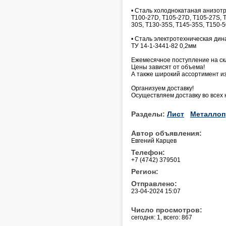
• Сталь холоднокатаная анизот
Т100-27D, T105-27D, T105-27S, T
30S, T130-35S, T145-35S, T150-50
• Сталь электротехническая ди
ТУ 14-1-3441-82 0,2мм
Ежемесячное поступление на ск
Цены зависят от объема!
А также широкий ассортимент из
Организуем доставку!
Осуществляем доставку во всех
Разделы:
Лист
Металлоп
Автор объявления:
Евгений Карцев
Телефон:
+7 (4742) 379501
Регион:
Отправлено:
23-04-2024 15:07
Число просмотров:
сегодня: 1, всего: 867