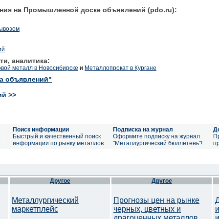
ния на Промышленной доске объявлений (pdo.ru):
вывозом
ий
ти, аналитика:
овой металл в Новосибирске
и
Металлопрокат в Кургане
ка объявлений"
ий >>
Поиск информации
Подписка на журнал
Д
а
Быстрый и качественный поиск
Оформите подписку на журнал
П
информации по рынку металлов
"Металлургический бюллетень"!
п
Другое
Другое
Металлургический
Прогнозы цен на рынке
маркетплейс
черных, цветных и
драгоценных металлов.