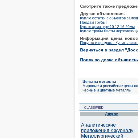
Смотрите также предложе
Другие объявления:
Куплю остатки с объектов само
Продам трубы!
Куплю арматуру 10.12.16.20мм
Куплю трубы Листы нержавеющ
Информация, цены, новос
Покупка и продажа: Купить лист
Вернуться в раздел "Дос
Поиск по доске объявлен
Цены на металлы
Мировые и российские цены н
черные и цветные металлы
CLASSIFIED
Другое
Аналитические
приложения к журналу
Металлургический