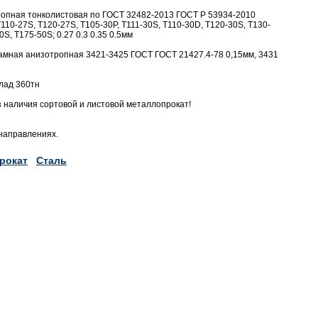
ропная тонколистовая по ГОСТ 32482-2013 ГОСТ Р 53934-2010
110-27S, T120-27S, T105-30P, T111-30S, T110-30D, T120-30S, T130-
S, T175-50S; 0.27 0.3 0.35 0.5мм
намная анизотропная 3421-3425 ГОСТ ГОСТ 21427.4-78 0,15мм, 3431
лад 360тн
 наличия сортовой и листовой металлопрокат!
 направлениях.
рокат
Сталь