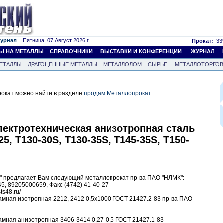
журнал
Пятница, 07 Август 2026 г.
Прокат:
339
Ы НА МЕТАЛЛЫ
СПРАВОЧНИКИ
ВЫСТАВКИ И КОНФЕРЕНЦИИ
ЖУРНАЛ
ЕТАЛЛЫ
ДРАГОЦЕННЫЕ МЕТАЛЛЫ
МЕТАЛЛОЛОМ
СЫРЬЕ
МЕТАЛЛОТОРГО
окат можно найти в разделе
продам Металлопрокат
.
лектротехническая анизотропная сталь
25, T130-30S, T130-35S, T145-35S, T150-
" предлагает Вам следующий металлопрокат пр-ва ПАО "НЛМК":
45, 89205000659, Факс (4742) 41-40-27
sts48.ru/
амная изотропная 2212, 2412 0,5х1000 ГОСТ 21427.2-83 пр-ва ПАО
амная анизотропная 3406-3414 0,27-0,5 ГОСТ 21427.1-83