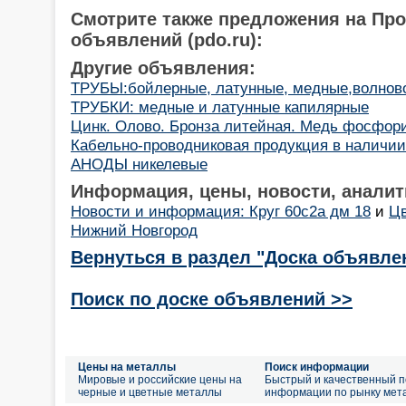
Смотрите также предложения на Пр
объявлений (pdo.ru):
Другие объявления:
ТРУБЫ:бойлерные, латунные, медные,волново
ТРУБКИ: медные и латунные капилярные
Цинк. Олово. Бронза литейная. Медь фосфор
Кабельно-проводниковая продукция в наличии 
АНОДЫ никелевые
Информация, цены, новости, аналит
Новости и информация: Круг 60с2а дм 18
и
Цв
Нижний Новгород
Вернуться в раздел "Доска объявле
Поиск по доске объявлений >>
Цены на металлы
Поиск информации
Мировые и российские цены на
Быстрый и качественный п
черные и цветные металлы
информации по рынку мет