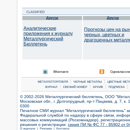
CLASSIFIED
Другое
Другое
Аналитические
Прогнозы цен на ры
приложения к журналу
черных, цветных и
Металлургический
драгоценных металл
Бюллетень
ВКонтакте
Одноклассни
|
|
МЕТАЛЛОТОРГОВЛЯ
ЧЕРНЫЕ МЕТАЛЛЫ
ЦВЕТНЫЕ МЕТ
|
|
|
|
ЖУРНАЛ
СВЕЖИЙ НОМЕР
АРХИВ
ПОДПИСКА
© 2002-2026 Металлургический бюллетень, ООО "Металлт
Московская обл., г. Долгопрудный, пр-т Пацаева, д. 7, к. 1
0300
Печатное СМИ журнал "Металлургический бюллетень" з
Федеральной службой по надзору в сфере связи, инфор
массовых коммуникаций (Роскомнадзор), регистрационн
решения о регистрации:
серия ПИ № ФС 77 - 85902 от 04
О журнале |
Реклама |
Контакты