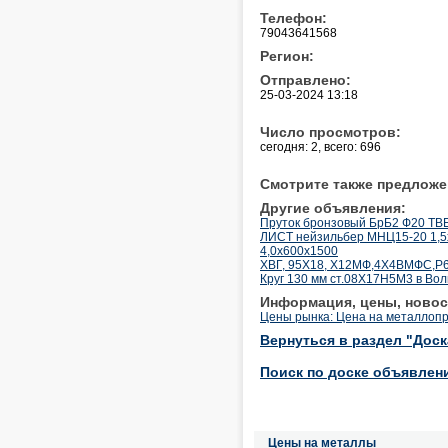
Телефон:
79043641568
Регион:
Отправлено:
25-03-2024 13:18
Число просмотров:
сегодня: 2, всего: 696
Смотрите также предложе
Другие объявления:
Пруток бронзовый БрБ2 Ф20 
ЛИСТ нейзильбер МНЦ15-20 1,5х
4,0х600х1500
ХВГ, 95Х18, Х12МФ,4Х4ВМФС,Р6
Круг 130 мм ст.08Х17Н5М3 в Вол
Информация, цены, новос
Цены рынка: Цена на металлопр
Вернуться в раздел "Дос
Поиск по доске объявлен
Цены на металлы