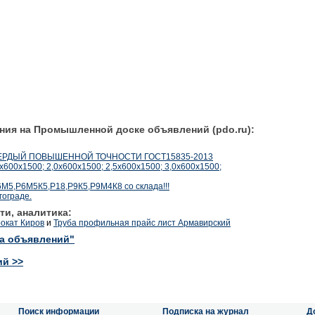
ния на Промышленной доске объявлений (pdo.ru):
ТВЕРДЫЙ ПОВЫШЕННОЙ ТОЧНОСТИ ГОСТ15835-2013
600х1500; 2,0х600х1500; 2,5х600х1500; 3,0х600х1500;
М5,Р6М5К5,Р18,Р9К5,Р9М4К8 со склада!!!
гограде.
ти, аналитика:
окат Киров
и
Труба профильная прайс лист Армавирский
ка объявлений"
ий >>
Поиск информации
Подписка на журнал
Д