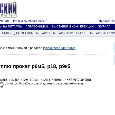
журнал
Пятница, 07 Август 2026 г.
Прокат:
339
Ы НА МЕТАЛЛЫ
СПРАВОЧНИКИ
ВЫСТАВКИ И КОНФЕРЕНЦИИ
ЖУРНАЛ
ЕТАЛЛЫ
ДРАГОЦЕННЫЕ МЕТАЛЛЫ
МЕТАЛЛОЛОМ
СЫРЬЕ
МЕТАЛЛОТОРГО
окат можно найти в разделе
куплю Металлопрокат
.
плю прокат р6м5, р18, р9к5
р6м5к5, р9м4к8, х12м, х12мф, х12ф1, 4х5мфс, 4Х5В2ФС(ЭИ958),
 6х4м2фс, 6х6в3мфс, хвг и другие с резерва, неликвид.
ей