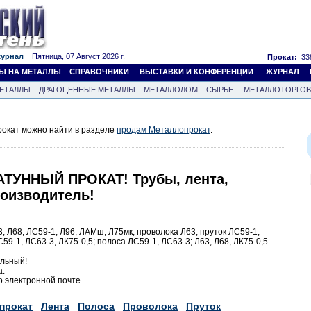
журнал
Пятница, 07 Август 2026 г.
Прокат:
339
Ы НА МЕТАЛЛЫ
СПРАВОЧНИКИ
ВЫСТАВКИ И КОНФЕРЕНЦИИ
ЖУРНАЛ
ЕТАЛЛЫ
ДРАГОЦЕННЫЕ МЕТАЛЛЫ
МЕТАЛЛОЛОМ
СЫРЬЕ
МЕТАЛЛОТОРГО
окат можно найти в разделе
продам Металлопрокат
.
АТУННЫЙ ПРОКАТ! Трубы, лента,
роизводитель!
 Л68, ЛС59-1, Л96, ЛАМш, Л75мк; проволока Л63; пруток ЛС59-1,
59-1, ЛС63-3, ЛК75-0,5; полоса ЛС59-1, ЛС63-3; Л63, Л68, ЛК75-0,5.
альный!
а.
 электронной почте
прокат
Лента
Полоса
Проволока
Пруток