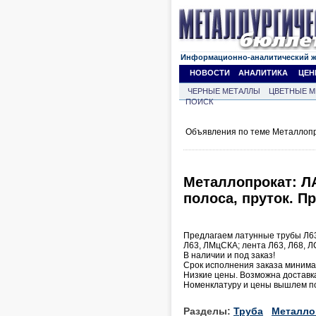
Информационно-аналитический 
НОВОСТИ
АНАЛИТИКА
ЦЕН
ЧЕРНЫЕ МЕТАЛЛЫ
ЦВЕТНЫЕ М
ПОИСК
Объявления по теме Металлопр
Металлопрокат: Л
полоса, пруток. П
Предлагаем латунные трубы Л63,
Л63, ЛМцСКА; лента Л63, Л68, ЛС
В наличии и под заказ!
Срок исполнения заказа миним
Низкие цены. Возможна доставк
Номенклатуру и цены вышлем по
Разделы:
Труба
Металло