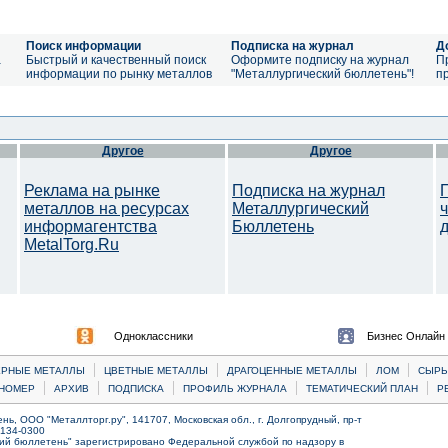
Поиск информации
Подписка на журнал
Д
а
Быстрый и качественный поиск
Оформите подписку на журнал
П
информации по рынку металлов
"Металлургический бюллетень"!
п
Другое
Другое
Реклама на рынке
Подписка на журнал
металлов на ресурсах
Металлургический
информагентства
Бюллетень
MetalTorg.Ru
Одноклассники
Бизнес Онлайн
|
|
|
|
ЕРНЫЕ МЕТАЛЛЫ
ЦВЕТНЫЕ МЕТАЛЛЫ
ДРАГОЦЕННЫЕ МЕТАЛЛЫ
ЛОМ
CЫРЬ
|
|
|
|
|
НОМЕР
АРХИВ
ПОДПИСКА
ПРОФИЛЬ ЖУРНАЛА
ТЕМАТИЧЕСКИЙ ПЛАН
Р
ь, ООО "Металлторг.ру", 141707, Московская обл., г. Долгопрудный, пр-т
) 134-0300
ий бюллетень" зарегистрировано Федеральной службой по надзору в