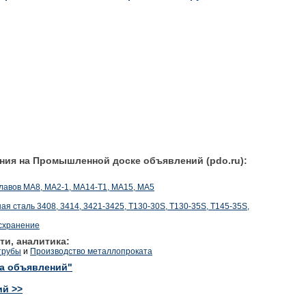
ния на Промышленной доске объявлений (pdo.ru):
плавов МА8, МА2-1, МА14-Т1, МА15, МА5
я сталь 3408, 3414, 3421-3425, T130-30S, T130-35S, T145-35S,
осхранение
ти, аналитика:
трубы
и
Производство металлопроката
ка объявлений"
ий >>