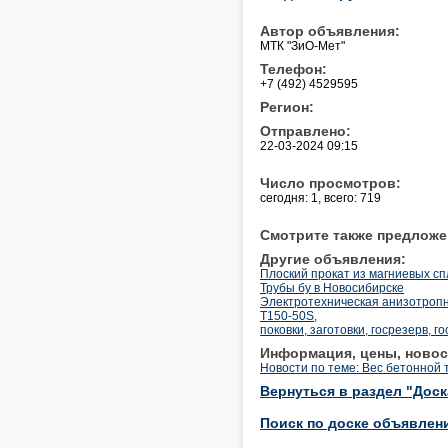
Автор объявления:
МТК "ЗиО-Мет"
Телефон:
+7 (492) 4529595
Регион:
Отправлено:
22-03-2024 09:15
Число просмотров:
сегодня: 1, всего: 719
Смотрите также предложе
Другие объявления:
Плоский прокат из магниевых с
Трубы бу в Новосибирске
Электротехническая анизотропна
T150-50S,
поковки, заготовки, госрезерв, г
Информация, цены, новос
Новости по теме: Вес бетонной 
Вернуться в раздел "Дос
Поиск по доске объявлен