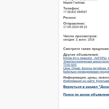
Мария Глебова
Телефон:
+7 (8182) 494047
Регион:
Отправлено:
17-05-2024 09:15
Число просмотров:
сегодня: 3, всего: 1919
Смотрите также предложе
Другие объявления:
Куплю б/у и лежалое - АНГАРЫ, 
Электротехническая анизотропна
T150-50S,
Цинк. Олово. Бронза литейная.
Кабельно-проводниковая продукц
Информация, цены, новос
Информация на сайте: Купитьме
Вернуться в раздел "Дос
Поиск по доске объявлен