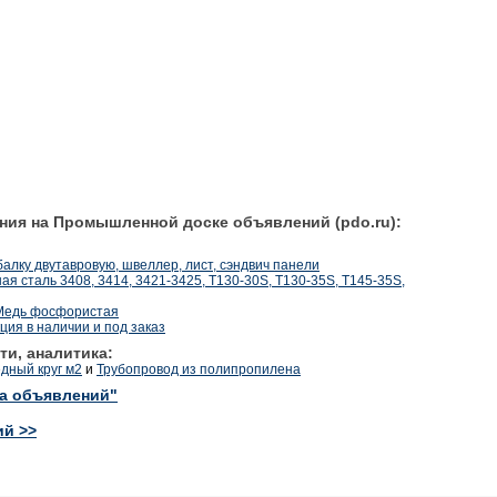
ния на Промышленной доске объявлений (pdo.ru):
балку двутавровую, швеллер, лист, сэндвич панели
я сталь 3408, 3414, 3421-3425, T130-30S, T130-35S, T145-35S,
 Медь фосфористая
ия в наличии и под заказ
ти, аналитика:
дный круг м2
и
Трубопровод из полипропилена
ка объявлений"
ий >>