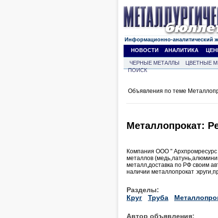
Информационно-аналитический 
НОВОСТИ
АНАЛИТИКА
ЦЕН
ЧЕРНЫЕ МЕТАЛЛЫ
ЦВЕТНЫЕ М
ПОИСК
Объявления по теме Металлопр
Металлопрокат: Р
Компания ООО " Архпромресурс "
металлов (медь,латунь,алюмини
металл,доставка по РФ своим а
наличии металлопрокат :круги,п
Разделы:
Круг
Труба
Металлопро
Автор объявления: