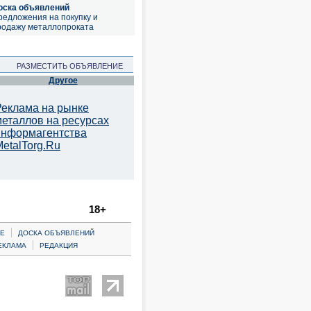
оска объявлений
редложения на покупку и
родажу металлопроката
РАЗМЕСТИТЬ ОБЪЯВЛЕНИЕ
Другое
Реклама на рынке
металлов на ресурсах
информагентства
etalTorg.Ru
18+
|
Е
ДОСКА ОБЪЯВЛЕНИЙ
|
ЕКЛАМА
РЕДАКЦИЯ