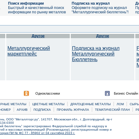
Поиск информации
Подписка на журнал
Д
а
Быстрый и качественный поиск
Оформите подписку на журнал
П
информации по рынку металлов
"Металлургический бюллетень"!
п
Другое
Другое
Металлургический
Подписка на журнал
маркетплейс
Металлургический
Бюллетень
M
Одноклассники
Бизнес Онлайн
|
|
|
|
ЕРНЫЕ МЕТАЛЛЫ
ЦВЕТНЫЕ МЕТАЛЛЫ
ДРАГОЦЕННЫЕ МЕТАЛЛЫ
ЛОМ
CЫРЬ
|
|
|
|
|
НОМЕР
АРХИВ
ПОДПИСКА
ПРОФИЛЬ ЖУРНАЛА
ТЕМАТИЧЕСКИЙ ПЛАН
Р
ь, ООО "Металлторг.ру", 141707, Московская обл., г. Долгопрудный, пр-т
) 134-0300
ий бюллетень" зарегистрировано Федеральной службой по надзору в
ий и массовых коммуникаций (Роскомнадзор), регистрационный номер и
серия ПИ № ФС 77 - 85902 от 04 сентября 2023 г.