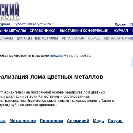
журнал
Суббота, 08 Август 2026 г.
Прокат:
33
Ы НА МЕТАЛЛЫ
СПРАВОЧНИКИ
ВЫСТАВКИ И КОНФЕРЕНЦИИ
ЖУРНАЛ
ЕТАЛЛЫ
ДРАГОЦЕННЫЕ МЕТАЛЛЫ
МЕТАЛЛОЛОМ
СЫРЬЕ
МЕТАЛЛОТОРГО
окат можно найти в разделе
продам Металлопрокат
.
еализация лома цветных металлов
г. Архангельск на постоянной основе реализует лом цветных
й и др.).Парии от 20тн.Качественный сортированный
втотранспортом.Индивидуальный подход к каждому клиенту.Также в
рутки,трубы,сварочная проволока.
кат
Металлолом
Проволока
Алюминий
Медь
Латунь