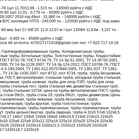
78 1шт 11,70/11,66 - 1,515 тн. - 140000 руб/тн с НДС
-80 1шт 12,01 - 0,779 тн. - 65000 руб/тн с НДС
28-2007 2018 год 49шт - 31,880 тн. - 140000 руб/тн с НДС
в ВУС изоляции ЧТПЗ - 240,000 тн. - 125000 руб/тн с НДС под заказ
80 м/ш 3шт Ст 09Г2С 12,0-12,07 м +1шт 13ХФА 11,63м - 3,107 тн. -
шт - 0,465 тн. - 95000 руб/тн с НДС
оссе 48 эл.почта: m79227171418@gmail.com тел. +7-922-717-14-18
 гк, Горячедеформированные трубы, Холоднокатаные трубы,
ные трубы, Котельные трубы, Толстостенные трубы, Хладостойкие
ОСТ 8732-78, ГОСТ 8734-75, ТУ 14-3р-51-2001, ТУ 14-3Р-50-2001,
2000, ТУ 14-3р-1128-2007, ТУ 14-3р-124-2012, ГОСТ 10706-76, ГОСТ
14-3-190-2004, ТУ 1381-012-05757848-2005, ТУ 1381-037, ТУ 1381-
, ТУ 14-3р-1430-2007, гост 8732, гост 8734, труба, труба бесшовная,
ая, ГОСТ, металлопрокат, стальная труба, обсадная труба стальная,
ямошовная, труба шовная, трубы для опор ЛЭП, труба для опор,
 трубы стальные гост, труба стальная мм, диаметры стальных труб,
 труба стальная 10704, цена на трубы металлические ГОСТ, трубы
 стали 09г2с, труба сталь 20, труба 09г2с, трубы диаметром, Цена
осстановленная, труба лежалая, труба бесшовная, труба
таллическую, труба круглая, труба толстостенная, труба
горячекатаная, трубы горячекатанные, трубы горячекатаные, труба
/т, труба цельнотянутая, труба сварная, труба гк 32х5 57х6 102х6,5
,7х9,17 146х7 159х6 159х8 168х8 168х10,6 219х8 219х15 219х25
3х20 325х8 325х9 325х12 325х16 325х18 325х20 325х24 325х30
20х26 1020х16 1020х19 1020х21,5 1020х22 1020х26 1020х28
17 1420х18,7 1420х18