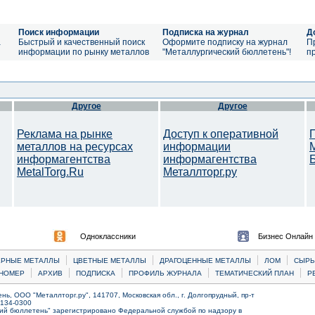
Поиск информации
Подписка на журнал
Д
а
Быстрый и качественный поиск
Оформите подписку на журнал
П
информации по рынку металлов
"Металлургический бюллетень"!
п
Другое
Другое
Реклама на рынке
Доступ к оперативной
металлов на ресурсах
информации
информагентства
информагентства
MetalTorg.Ru
Металлторг.ру
Одноклассники
Бизнес Онлайн
|
|
|
|
ЕРНЫЕ МЕТАЛЛЫ
ЦВЕТНЫЕ МЕТАЛЛЫ
ДРАГОЦЕННЫЕ МЕТАЛЛЫ
ЛОМ
CЫРЬ
|
|
|
|
|
НОМЕР
АРХИВ
ПОДПИСКА
ПРОФИЛЬ ЖУРНАЛА
ТЕМАТИЧЕСКИЙ ПЛАН
Р
ь, ООО "Металлторг.ру", 141707, Московская обл., г. Долгопрудный, пр-т
) 134-0300
ий бюллетень" зарегистрировано Федеральной службой по надзору в