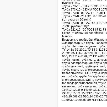
руб/тн с НДС
Труба 273х10 - 09Г2С ГОСТ 8732-
Труба 273х10 - 13ХФА ГОСТ 10705
Труба 273х8 - 09Г2С ТУ 14-3р-11
Труба 273х8 - 20 ГОСТ 87332-78 
( отгрузка от 20 тонн)
Труба 273х8 - 09Г2С ГОСТ 10705-
78000 руб/тн с НДС
Труба 221х15 - 20 ГОСТ 8732-78 1
Склад: г.Челябинск Копейское Ш
Максим
Бесшовные трубы, бш, б/ш, г/к,
Электросварные трубы, Газлифт
трубы, Нефтепроводные трубы, Г
ТУ 14-3р-55-2001, ТУ 14-3-1128-
20295-85, ГОСТ 32528-2013, ТУ 
046, ТУ 1319-1128, ТУ 1317-006.1
труба новая, труба металлическ
труба электросварная, труба пр
трубы для свай, труба для свай,
трубы стальные электросварные,
металлические ГОСТ, труба марка
на трубу бу, трубы б/у, труба в
электросварная, купить трубу ме
горячедеформированная, труба 
катанная, труба тянутая, труба ц
114х12 120х6,9 140х9 139х9 139
245х8,9 273х8 273х12 273х16 27
426х10 508х23 530х24 530х25 7
1020х30 1020х36 1067х14 1220х