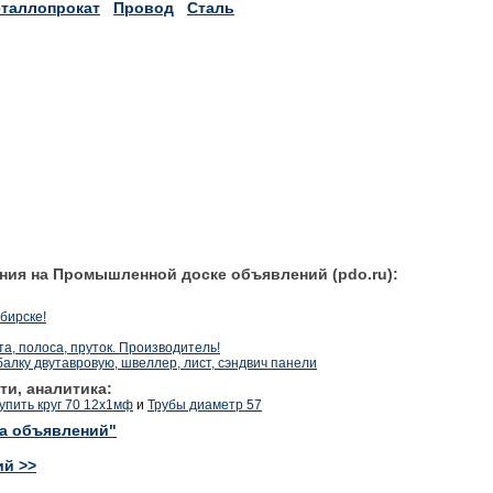
таллопрокат
Провод
Сталь
ния на Промышленной доске объявлений (pdo.ru):
бирске!
, полоса, пруток. Производитель!
балку двутавровую, швеллер, лист, сэндвич панели
ти, аналитика:
пить круг 70 12х1мф
и
Трубы диаметр 57
ка объявлений"
ий >>