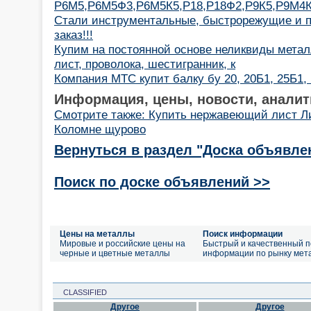
Р6М5,Р6М5Ф3,Р6М5К5,Р18,Р18Ф2,Р9К5,Р9М4К
Стали инструментальные, быстрорежущие и п
заказ!!!
Купим на постоянной основе неликвиды металло
лист, проволока, шестигранник, к
Компания МТС купит балку бу 20, 20Б1, 25Б1, 
Информация, цены, новости, аналит
Смотрите также: Купить нержавеющий лист Л
Коломне щурово
Вернуться в раздел "Доска объявле
Поиск по доске объявлений >>
Цены на металлы
Поиск информации
Мировые и российские цены на
Быстрый и качественный п
черные и цветные металлы
информации по рынку мет
CLASSIFIED
Другое
Другое