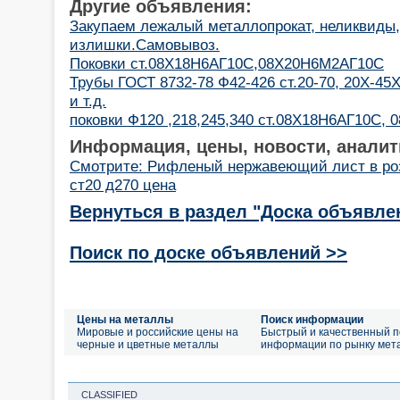
Другие объявления:
Закупаем лежалый металлопрокат, неликвиды,
излишки.Самовывоз.
Поковки ст.08Х18Н6АГ10С,08Х20Н6М2АГ10С
Трубы ГОСТ 8732-78 Ф42-426 ст.20-70, 20Х-
и т.д.
поковки Ф120 ,218,245,340 ст.08Х18Н6АГ10С,
Информация, цены, новости, аналит
Смотрите: Рифленый нержавеющий лист в ро
ст20 д270 цена
Вернуться в раздел "Доска объявле
Поиск по доске объявлений >>
Цены на металлы
Поиск информации
Мировые и российские цены на
Быстрый и качественный п
черные и цветные металлы
информации по рынку мет
CLASSIFIED