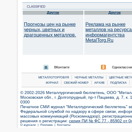
CLASSIFIED
Другое
Другое
Прогнозы цен на рынке
Реклама на рынке
черных, цветных и
металлов на ресурса
драгоценных металлов.
информагентства
MetalTorg.Ru
ВКонтакте
Одноклассни
|
|
МЕТАЛЛОТОРГОВЛЯ
ЧЕРНЫЕ МЕТАЛЛЫ
ЦВЕТНЫЕ МЕТ
|
|
|
|
ЖУРНАЛ
СВЕЖИЙ НОМЕР
АРХИВ
ПОДПИСКА
© 2002-2026 Металлургический бюллетень, ООО "Металлт
Московская обл., г. Долгопрудный, пр-т Пацаева, д. 7, к. 1
0300
Печатное СМИ журнал "Металлургический бюллетень" з
Федеральной службой по надзору в сфере связи, инфор
массовых коммуникаций (Роскомнадзор), регистрационн
решения о регистрации:
серия ПИ № ФС 77 - 85902 от 04
О журнале |
Реклама |
Контакты