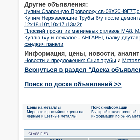
Другие объявления:
Купим Сварочную Проволоку св-08Х20Н9Г7Т,с
Купим Нержавеющие Трубы б/у после демонт
12х18н10т,10х17н13м2т
Плоский прокат из магниевых сплавов МА8, М
Куплю б/у и лежалое - АНГАРЫ, балку двутав
сэндвич панели
Информация, цены, новости, аналит
Новости и предложения: Снип трубы
и
Металл
Вернуться в раздел "Доска объявле
Поиск по доске объявлений >>
Цены на металлы
Поиск информации
Мировые и российские цены на
Быстрый и качественный п
черные и цветные металлы
информации по рынку мет
CLASSIFIED