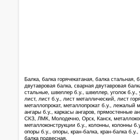
Балка, балка горячекатаная, балка стальная, б
двутавровая балка, сварная двутавровая балк
стальные, швеллер б.у., швеллер, уголок б.у.,
лист, лист б.у., лист металлический, лист гор
металлопрокат, металлопрокат б.у., лежалый м
ангары б.у., каркасы ангаров, прямостенные а
СКЗ, ЛМК, Молодечно, Орск, Канск, металлоко
металлоконструкции б.у., колонны, колонны б.у.
опоры б.у., опоры, кран-балка, кран-балка б.у.,
балка подвесная,