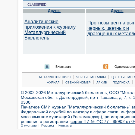
CLASSIFIED
Другое
Другое
Аналитические
Прогнозы цен на ры
приложения к журналу
черных, цветных и
Металлургический
драгоценных металл
Бюллетень
ВКонтакте
Одноклассни
|
|
МЕТАЛЛОТОРГОВЛЯ
ЧЕРНЫЕ МЕТАЛЛЫ
ЦВЕТНЫЕ МЕТ
|
|
|
|
ЖУРНАЛ
СВЕЖИЙ НОМЕР
АРХИВ
ПОДПИСКА
© 2002-2026 Металлургический бюллетень, ООО "Металлт
Московская обл., г. Долгопрудный, пр-т Пацаева, д. 7, к. 1
0300
Печатное СМИ журнал "Металлургический бюллетень" з
Федеральной службой по надзору в сфере связи, инфор
массовых коммуникаций (Роскомнадзор), регистрационн
решения о регистрации:
серия ПИ № ФС 77 - 85902 от 04
О журнале |
Реклама |
Контакты