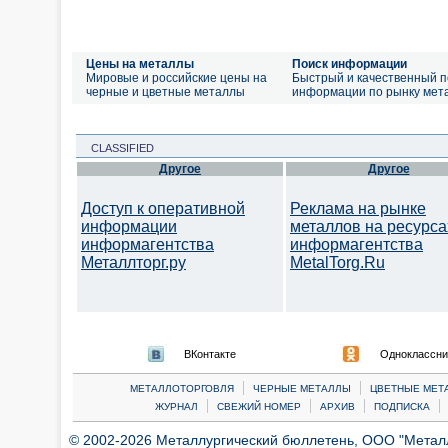
Цены на металлы
Поиск информации
Мировые и российские цены на
Быстрый и качественный п
черные и цветные металлы
информации по рынку мет
CLASSIFIED
Другое
Другое
Доступ к оперативной
Реклама на рынке
информации
металлов на ресурса
информагентства
информагентства
Металлторг.ру
MetalTorg.Ru
ВКонтакте
Одноклассни
|
|
МЕТАЛЛОТОРГОВЛЯ
ЧЕРНЫЕ МЕТАЛЛЫ
ЦВЕТНЫЕ МЕТ
|
|
|
|
ЖУРНАЛ
СВЕЖИЙ НОМЕР
АРХИВ
ПОДПИСКА
© 2002-2026 Металлургический бюллетень, ООО "Металлт