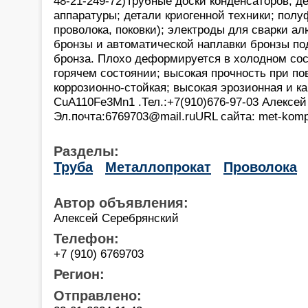
48-21-249-72)Трубные доски конденсаторов, д
аппаратуры; детали криогенной техники; полу
проволока, поковки); электроды для сварки 
бронзы и автоматической наплавки бронзы п
бронза. Плохо деформируется в холодном со
горячем состоянии; высокая прочность при п
коррозионно-стойкая; высокая эрозионная и к
CuA110Fe3Mn1 .Тел.:+7(910)676-97-03 Алексей
Эл.почта:6769703@mail.ruURL сайта: met-komp
Разделы:
Труба
Металлопрокат
Проволока
Автор объявления:
Алексей Серебрянский
Телефон:
+7 (910) 6769703
Регион:
Отправлено: