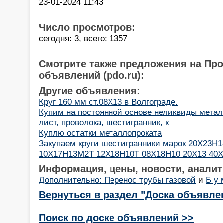
23-01-2024 11:43
Число просмотров:
сегодня: 3, всего: 1357
Смотрите также предложения на Пр
объявлений (pdo.ru):
Другие объявления:
Круг 160 мм ст.08Х13 в Волгограде.
Купим на постоянной основе неликвиды металло
лист, проволока, шестигранник, к
Куплю остатки металлопроката
Закупаем круги шестигранники марок 20Х23Н
10Х17Н13М2Т 12Х18Н10Т 08Х18Н10 20Х13 40
Информация, цены, новости, аналит
Дополнительно: Перенос трубы газовой
и
Б у 
Вернуться в раздел "Доска объявле
Поиск по доске объявлений >>