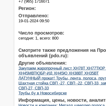
+7 (965) 1716071
Регион:
Отправлено:
19-01-2024 09:50
Число просмотров:
сегодня: 1, всего: 800
Смотрите также предложения на Пр
объявлений (pdo.ru):
Другие объявления:
Закупаем жаропрочный лист ХН78Т ХН77ТЮ
ХН45МВТЮБР-ИД ХН45Ю ХН38ВТ ХН35ВТ
ЛАТУННЫЙ прокат! Трубы, лента, полоса, пру
Шахтная стойка СВП -27, СВП -22, СВП-33, за
СВП-27, СВП-33
Трубы бу в Новосибирске
Информация, цены, новости, аналит
Новости и компании: Металл швеллер полоса