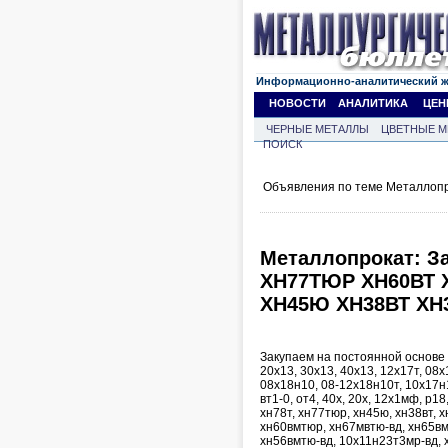
Информационно-аналитический 
НОВОСТИ
АНАЛИТИКА
ЦЕН
ЧЕРНЫЕ МЕТАЛЛЫ
ЦВЕТНЫЕ М
ПОИСК
Объявления по теме Металлопр
Металлопрокат: З
ХН77ТЮР ХН60ВТ
ХН45Ю ХН38ВТ ХН
Закупаем на постоянной основе 
20х13, 30х13, 40х13, 12х17т, 08х
08х18н10, 08-12х18н10т, 10х17н1
вт1-0, от4, 40х, 20х, 12х1мф, р18
хн78т, хн77тюр, хн45ю, хн38вт, 
хн60вмтюр, хн67мвтю-вд, хн65вм
хн56вмтю-вд, 10х11н23т3мр-вд, 