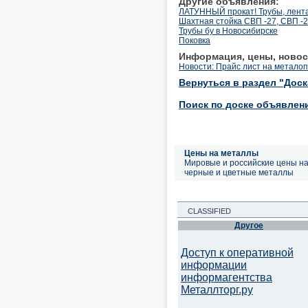
Другие объявления:
ЛАТУННЫЙ прокат! Трубы, лента,
Шахтная стойка СВП -27, СВП -2
Трубы бу в Новосибирске
Поковка
Информация, цены, новос
Новости: Прайс лист на металоп
Вернуться в раздел "Дос
Поиск по доске объявлен
Цены на металлы
Мировые и российские цены н
черные и цветные металлы
CLASSIFIED
Другое
Доступ к оперативной
информации
информагентства
Металлторг.ру