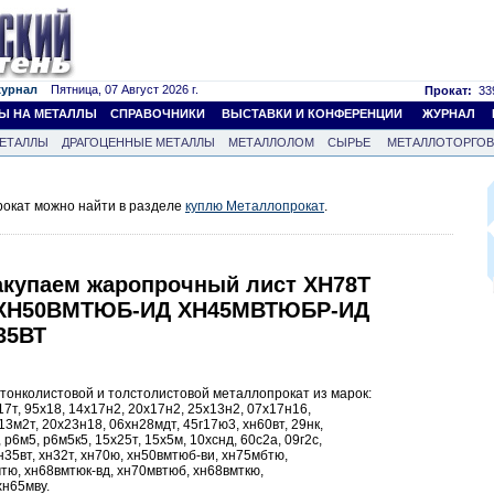
журнал
Пятница, 07 Август 2026 г.
Прокат:
339
Ы НА МЕТАЛЛЫ
СПРАВОЧНИКИ
ВЫСТАВКИ И КОНФЕРЕНЦИИ
ЖУРНАЛ
ЕТАЛЛЫ
ДРАГОЦЕННЫЕ МЕТАЛЛЫ
МЕТАЛЛОЛОМ
СЫРЬЕ
МЕТАЛЛОТОРГО
окат можно найти в разделе
куплю Металлопрокат
.
акупаем жаропрочный лист ХН78Т
 ХН50ВМТЮБ-ИД ХН45МВТЮБР-ИД
35ВТ
тонколистовой и толстолистовой металлопрокат из марок:
17т, 95х18, 14х17н2, 20х17н2, 25х13н2, 07х17н16,
3м2т, 20х23н18, 06хн28мдт, 45г17ю3, хн60вт, 29нк,
, р6м5, р6м5к5, 15х25т, 15х5м, 10хснд, 60с2а, 09г2с,
хн35вт, хн32т, хн70ю, хн50вмтюб-ви, хн75мбтю,
тю, хн68вмтюк-вд, хн70мвтюб, хн68вмткю,
хн65мву.