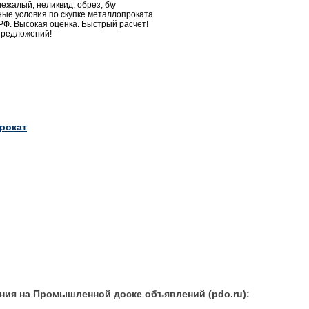
ежалый, неликвид, обрез, б\у
ные условия по скупке металлопроката
РФ. Высокая оценка. Быстрый расчет!
предложений!
рокат
ния на Промышленной доске объявлений (pdo.ru):