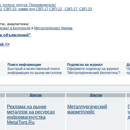
 полоса, пруток. Производитель!
2, СВП-33, замки под СВП-17,СВП-22 , СВП-27, СВП-33
ти, аналитика:
рокат в Белгороде
и
Металлопрокат фирма
ка объявлений"
ий >>
Поиск информации
Подписка на журнал
Д
а
Быстрый и качественный поиск
Оформите подписку на журнал
П
информации по рынку металлов
"Металлургический бюллетень"!
п
Другое
Другое
Реклама на рынке
Металлургический
металлов на ресурсах
маркетплейс
информагентства
MetalTorg.Ru