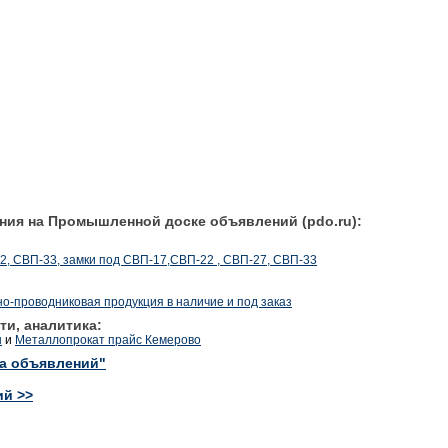
ния на Промышленной доске объявлений (pdo.ru):
2, СВП-33, замки под СВП-17,СВП-22 , СВП-27, СВП-33
о-проводниковая продукция в наличие и под заказ
ти, аналитика:
ы
и
Металлопрокат прайс Кемерово
ка объявлений"
ий >>