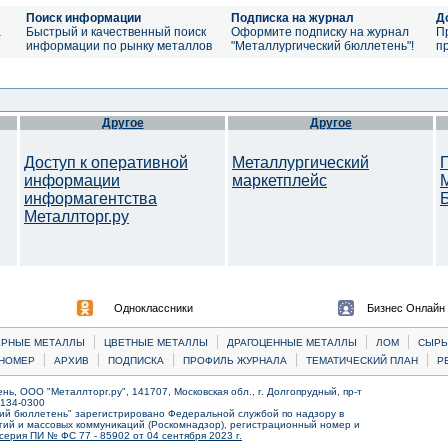
Поиск информации
Подписка на журнал
Д
а
Быстрый и качественный поиск
Оформите подписку на журнал
П
информации по рынку металлов
"Металлургический бюллетень"!
п
Другое
Другое
Доступ к оперативной
Металлургический
информации
маркетплейс
информагентства
Металлторг.ру
Одноклассники
Бизнес Онлайн
|
|
|
|
ЕРНЫЕ МЕТАЛЛЫ
ЦВЕТНЫЕ МЕТАЛЛЫ
ДРАГОЦЕННЫЕ МЕТАЛЛЫ
ЛОМ
CЫРЬ
|
|
|
|
|
НОМЕР
АРХИВ
ПОДПИСКА
ПРОФИЛЬ ЖУРНАЛА
ТЕМАТИЧЕСКИЙ ПЛАН
Р
ь, ООО "Металлторг.ру", 141707, Московская обл., г. Долгопрудный, пр-т
) 134-0300
ий бюллетень" зарегистрировано Федеральной службой по надзору в
ий и массовых коммуникаций (Роскомнадзор), регистрационный номер и
серия ПИ № ФС 77 - 85902 от 04 сентября 2023 г.