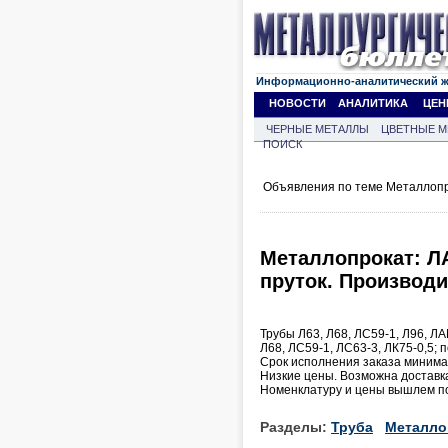
Информационно-аналитический 
НОВОСТИ
АНАЛИТИКА
ЦЕН
ЧЕРНЫЕ МЕТАЛЛЫ
ЦВЕТНЫЕ М
ПОИСК
Объявления по теме Металлопр
Металлопрокат: Л
пруток. Производи
Трубы Л63, Л68, ЛС59-1, Л96, Л
Л68, ЛС59-1, ЛС63-3, ЛК75-0,5; п
Срок исполнения заказа миним
Низкие цены. Возможна доставк
Номенклатуру и цены вышлем по
Разделы:
Труба
Металло