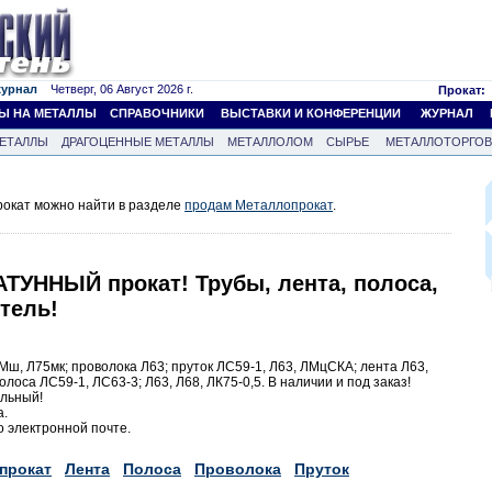
журнал
Четверг, 06 Август 2026 г.
Прокат:
Ы НА МЕТАЛЛЫ
СПРАВОЧНИКИ
ВЫСТАВКИ И КОНФЕРЕНЦИИ
ЖУРНАЛ
ЕТАЛЛЫ
ДРАГОЦЕННЫЕ МЕТАЛЛЫ
МЕТАЛЛОЛОМ
СЫРЬЕ
МЕТАЛЛОТОРГО
окат можно найти в разделе
продам Металлопрокат
.
АТУННЫЙ прокат! Трубы, лента, полоса,
тель!
АМш, Л75мк; проволока Л63; пруток ЛС59-1, Л63, ЛМцСКА; лента Л63,
олоса ЛС59-1, ЛС63-3; Л63, Л68, ЛК75-0,5. В наличии и под заказ!
альный!
а.
 электронной почте.
прокат
Лента
Полоса
Проволока
Пруток