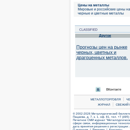
Цены на металлы
Мировые и российские цены н
черные и цветные металлы
CLASSIFIED
Другое
Прогнозы цен на рынке
черных, цветных и
драгоценных металлов.
ВКонтакте
|
МЕТАЛЛОТОРГОВЛЯ
Ч
|
ЖУРНАЛ
СВЕЖИЙ 
© 2002-2026 Металлургический бюллетен
Пацаева, д. 7, к. 1, оф. 81, тел. +7 (495
Печатное СМИ журнал "Металлургическ
сфере связи, информационных технолог
дата принятия решения о регистрации:
О журнале |
Реклама |
Контакты