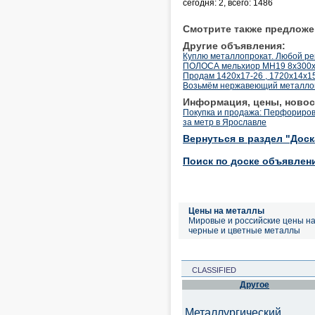
сегодня: 2, всего: 1486
Смотрите также предложе
Другие объявления:
Куплю металлопрокат. Любой рег
ПОЛОСА мельхиор МН19 8х300х1
Продам 1420x17-26 , 1720x14x15
Возьмём нержавеющий металлопр
Информация, цены, новос
Покупка и продажа: Перфориров
за метр в Ярославле
Вернуться в раздел "Дос
Поиск по доске объявлен
Цены на металлы
Мировые и российские цены н
черные и цветные металлы
CLASSIFIED
Другое
Металлургический