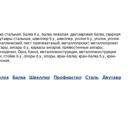
ка стальная, балка б.у., балка лежалая, двутавровая балка, сварная
тавры стальные, швеллер б.у., швеллер, уголок б.у., уголок, уголок
металлический, лист горячекатаный, металлопрокат, металлопрокат
гары, ангары б.у., каркасы ангаров, прямостенные ангары,
лодечно, Орск, Канск, металлоконструкции, металлоконструкции
и, стойки б.у., опоры б.у., опоры, кран-балка, кран-балка б.у., кран-
есная,
олок
Балка
Швеллер
Профнастил
Сталь
Двутавр