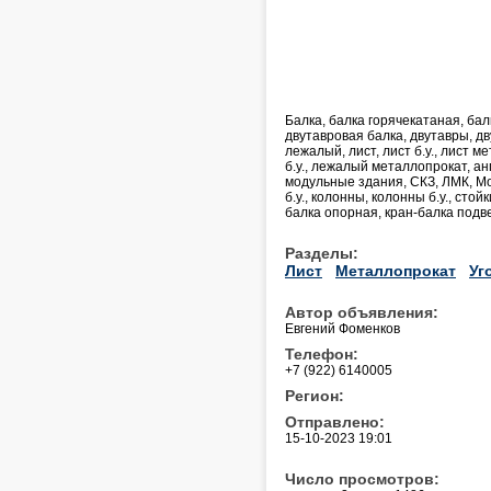
Балка, балка горячекатаная, бал
двутавровая балка, двутавры, дву
лежалый, лист, лист б.у., лист 
б.у., лежалый металлопрокат, ан
модульные здания, СКЗ, ЛМК, Мо
б.у., колонны, колонны б.у., стойк
балка опорная, кран-балка подв
Разделы:
Лист
Металлопрокат
Уг
Автор объявления:
Евгений Фоменков
Телефон:
+7 (922) 6140005
Регион:
Отправлено:
15-10-2023 19:01
Число просмотров: