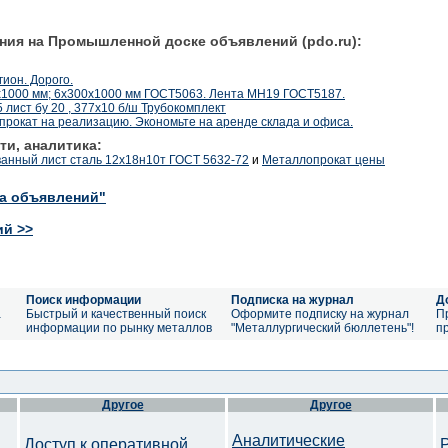
ния на Промышленной доске объявлений (pdo.ru):
ион. Дорого.
000 мм; 6х300х1000 мм ГОСТ5063. Лента МН19 ГОСТ5187.
 лист бу 20 , 377x10 б/ш Трубокомплект
окат на реализацию. Экономьте на аренде склада и офиса.
ти, аналитика:
анный лист сталь 12х18н10т ГОСТ 5632-72
и
Металлопрокат цены
ка объявлений"
ий >>
Поиск информации
Подписка на журнал
Д
а
Быстрый и качественный поиск
Оформите подписку на журнал
П
информации по рынку металлов
"Металлургический бюллетень"!
п
Другое
Другое
Аналитические
Доступ к оперативной