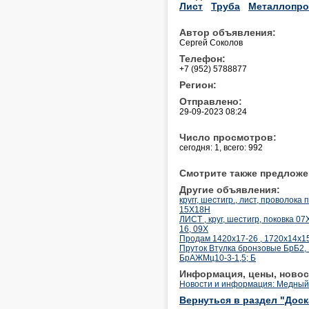
Лист
Труба
Металлопро
Автор объявления:
Сергей Соколов
Телефон:
+7 (952) 5788877
Регион:
Отправлено:
29-09-2023 08:24
Число просмотров:
сегодня: 1, всего: 992
Смотрите также предложе
Другие объявления:
кругг, шестигр., лист, проволо
15Х18Н
ЛИСТ , круг, шестигр, поковка
16, 09Х
Продам 1420x17-26 , 1720x14x15
Пруток Втулка бронзовые БрБ2,
БрАЖМц10-3-1,5; Б
Информация, цены, новос
Новости и информация: Медный 
Вернуться в раздел "Дос