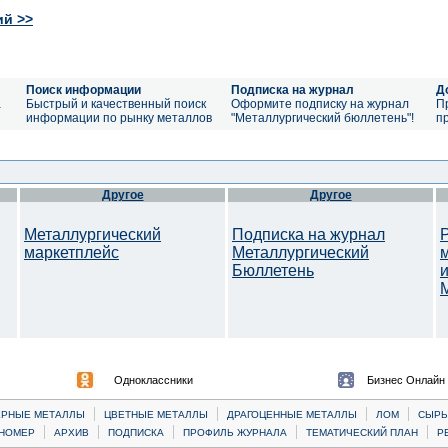
ий >>
Поиск информации
Подписка на журнал
Д
а
Быстрый и качественный поиск
Оформите подписку на журнал
П
информации по рынку металлов
"Металлургический бюллетень"!
п
Другое
Другое
Металлургический
Подписка на журнал
маркетплейс
Металлургический
Бюллетень
M
Одноклассники
Бизнес Онлайн
|
|
|
|
ЕРНЫЕ МЕТАЛЛЫ
ЦВЕТНЫЕ МЕТАЛЛЫ
ДРАГОЦЕННЫЕ МЕТАЛЛЫ
ЛОМ
CЫРЬ
|
|
|
|
|
НОМЕР
АРХИВ
ПОДПИСКА
ПРОФИЛЬ ЖУРНАЛА
ТЕМАТИЧЕСКИЙ ПЛАН
Р