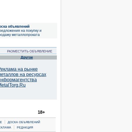
оска объявлений
редложения на покупку и
родажу металлопроката
РАЗМЕСТИТЬ ОБЪЯВЛЕНИЕ
Другое
Реклама на рынке
металлов на ресурсах
информагентства
etalTorg.Ru
18+
|
Е
ДОСКА ОБЪЯВЛЕНИЙ
|
ЕКЛАМА
РЕДАКЦИЯ