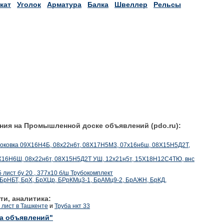
кат
Уголок
Арматура
Балка
Швеллер
Рельсы
ния на Промышленной доске объявлений (pdo.ru):
ка поковка 09Х16Н4Б, 08х22н6т, 08Х17Н5М3, 07х16н6ш, 08Х15Н5Д2Т,
 07Х16Н6Ш, 08х22н6т, 08Х15Н5Д2Т УШ, 12х21н5т, 15Х18Н12С4ТЮ, внс
 лист бу 20 , 377x10 б/ш Трубокомплект
 БрНБТ, БрХ, БрХЦр, БРрКМц3-1, БрАМц9-2, БрАЖН, БрКД,
ти, аналитика:
лист в Ташкенте
и
Труба нкт 33
ка объявлений"