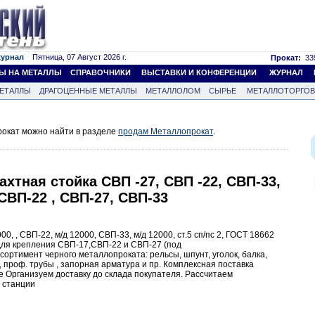
журнал
Пятница, 07 Август 2026 г.
Прокат:
339
Ы НА МЕТАЛЛЫ
СПРАВОЧНИКИ
ВЫСТАВКИ И КОНФЕРЕНЦИИ
ЖУРНАЛ
ЕТАЛЛЫ
ДРАГОЦЕННЫЕ МЕТАЛЛЫ
МЕТАЛЛОЛОМ
СЫРЬЕ
МЕТАЛЛОТОРГО
окат можно найти в разделе
продам Металлопрокат
.
хтная стойка СВП -27, СВП -22, СВП-33,
СВП-22 , СВП-27, СВП-33
0, , СВП-22, м/д 12000, СВП-33, м/д 12000, ст.5 сп/пс 2, ГОСТ 18662
 для крепления СВП-17,СВП-22 и СВП-27 (под
сортимент черного металлопроката: рельсы, шпунт, уголок, балка,
, проф. трубы , запорная арматура и пр. Комплексная поставка
 Организуем доставку до склада покупателя. Рассчитаем
 станции