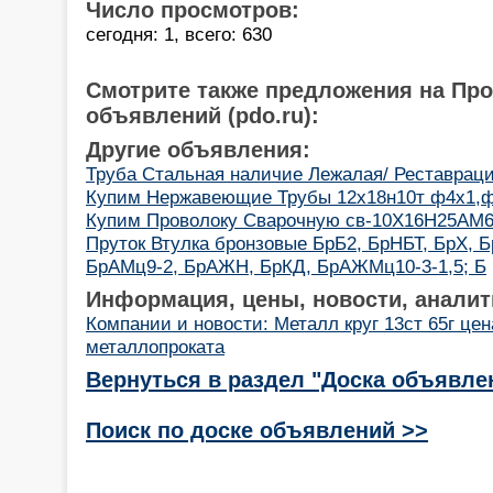
Число просмотров:
сегодня: 1, всего: 630
Смотрите также предложения на Пр
объявлений (pdo.ru):
Другие объявления:
Труба Стальная наличие Лежалая/ Реставрация / 
Купим Нержавеющие Трубы 12х18н10т ф4х1,
Купим Проволоку Сварочную св-10Х16Н25АМ
Пруток Втулка бронзовые БрБ2, БрНБТ, БрХ, 
БрАМц9-2, БрАЖН, БрКД, БрАЖМц10-3-1,5; Б
Информация, цены, новости, аналит
Компании и новости: Металл круг 13ст 65г цен
металлопроката
Вернуться в раздел "Доска объявле
Поиск по доске объявлений >>