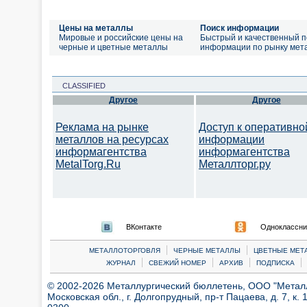
Цены на металлы
Поиск информации
Мировые и российские цены на
Быстрый и качественный п
черные и цветные металлы
информации по рынку мет
CLASSIFIED
Другое
Другое
Реклама на рынке
Доступ к оперативно
металлов на ресурсах
информации
информагентства
информагентства
MetalTorg.Ru
Металлторг.ру
ВКонтакте
Одноклассни
|
|
МЕТАЛЛОТОРГОВЛЯ
ЧЕРНЫЕ МЕТАЛЛЫ
ЦВЕТНЫЕ МЕТ
|
|
|
|
ЖУРНАЛ
СВЕЖИЙ НОМЕР
АРХИВ
ПОДПИСКА
© 2002-2026 Металлургический бюллетень, ООО "Металлт
Московская обл., г. Долгопрудный, пр-т Пацаева, д. 7, к. 1