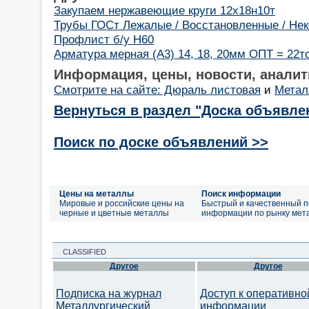
Закупаем нержавеющие круги 12х18н10т
Трубы ГОСт Лежалые / Восстановленные / Неконди
Профлист б/у Н60
Арматура мерная (А3) 14, 18, 20мм ОПТ = 22т
Информация, цены, новости, аналит
Смотрите на сайте: Дюраль листовая
и
Метал
Вернуться в раздел "Доска объявле
Поиск по доске объявлений >>
Цены на металлы
Поиск информации
Мировые и российские цены на
Быстрый и качественный п
черные и цветные металлы
информации по рынку мет
CLASSIFIED
Другое
Другое
Подписка на журнал
Доступ к оперативно
Металлургический
информации